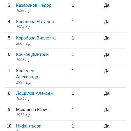
3
Казаринов Федор
1
Да
1986 г.р.
4
Ковалева Наталья
1
Да
1984 г.р.
5
Коробова Виолетта
1
Да
2007 г.р.
6
Кочков Дмитрий
1
Да
1993 г.р.
7
Кошелев
1
Да
Александр
1997 г.р.
8
Лощилов Алексей
1
Да
1984 г.р.
9
Макарова Юлия
1
Да
1973 г.р.
10
Нифантьева
1
Да