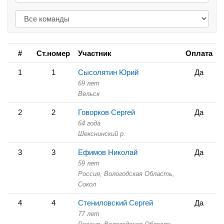
#
Ст.номер
Участник
Оплата
1
1
Сысолятин Юрий
Да
69 лет
Вельск
2
2
Говорков Сергей
Да
64 года
Шекснинский р.
3
3
Ефимов Николай
Да
59 лет
Россия, Вологодская Область,
Сокол
4
4
Стениловский Сергей
Да
77 лет