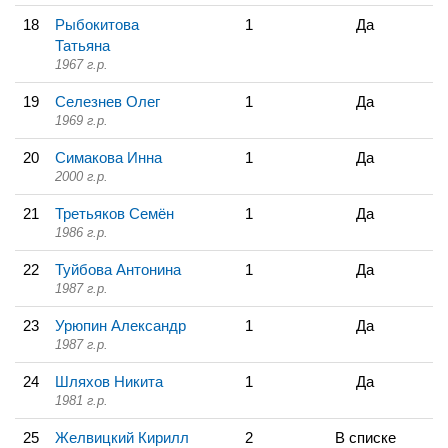
18
Рыбокитова
1
Да
Татьяна
1967 г.р.
19
Селезнев Олег
1
Да
1969 г.р.
20
Симакова Инна
1
Да
2000 г.р.
21
Третьяков Семён
1
Да
1986 г.р.
22
Туйбова Антонина
1
Да
1987 г.р.
23
Урюпин Александр
1
Да
1987 г.р.
24
Шляхов Никита
1
Да
1981 г.р.
25
Желвицкий Кирилл
2
В списке