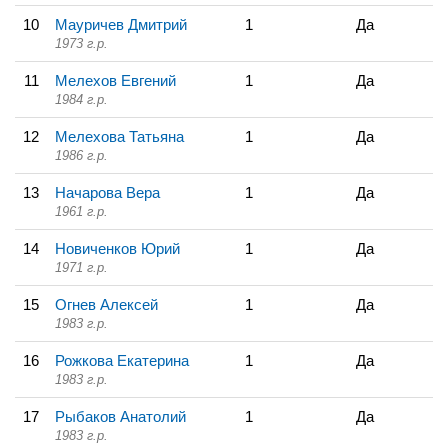
10
Мауричев Дмитрий
1
Да
1973 г.р.
11
Мелехов Евгений
1
Да
1984 г.р.
12
Мелехова Татьяна
1
Да
1986 г.р.
13
Начарова Вера
1
Да
1961 г.р.
14
Новиченков Юрий
1
Да
1971 г.р.
15
Огнев Алексей
1
Да
1983 г.р.
16
Рожкова Екатерина
1
Да
1983 г.р.
17
Рыбаков Анатолий
1
Да
1983 г.р.