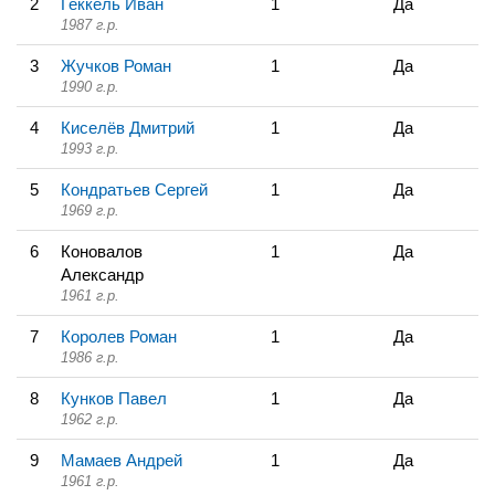
2
Геккель Иван
1
Да
1987 г.р.
3
Жучков Роман
1
Да
1990 г.р.
4
Киселёв Дмитрий
1
Да
1993 г.р.
5
Кондратьев Сергей
1
Да
1969 г.р.
6
Коновалов
1
Да
Александр
1961 г.р.
7
Королев Роман
1
Да
1986 г.р.
8
Кунков Павел
1
Да
1962 г.р.
9
Мамаев Андрей
1
Да
1961 г.р.