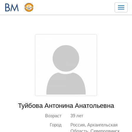
Toggl
navig
Туйбова Антонина Анатольевна
Возраст
39 лет
Город
Россия, Архангельская
Область, Северодвинск