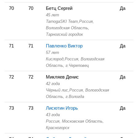
70
70
Бетц Сергей
Да
45 лет
TarnogaSKI Team,
Россия,
Вологодская Область,
Тарногский городок
71
71
Павленко Виктор
Да
57 лет
Кислород,
Россия, Вологодская
Область,
г.Череповец
72
72
Микляев Денис
Да
42 года
Чёрный лис,
Россия, Вологодская
Область,
г.Вологда
73
73
Лисютин Игорь
Да
43 года
Россия, Московская Область,
Красногорск