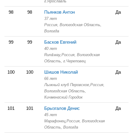
г.Ярославль
98
98
Пьянков Антон
Да
37 лет
Россия, Вологодская Область,
Вологда
99
99
Басков Евгений
Да
40 лет
Run&way,
Россия, Вологодская
Область,
г.Череповец
100
100
Шишов Николай
Да
66 лет
Лыжный клуб Перовское,
Россия,
Вологодская Область,
Кичменгский Городок
101
101
Брызгалов Денис
Да
45 лет
Марафонец,
Россия, Вологодская
Область,
Вологда