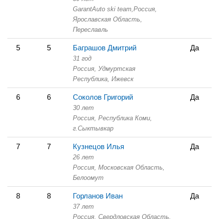
GarantAuto ski team,
Россия,
Ярославская Область,
Переславль
5
5
Баграшов Дмитрий
Да
31 год
Россия, Удмуртская
Республика,
Ижевск
6
6
Соколов Григорий
Да
30 лет
Россия, Республика Коми,
г.Сыктывкар
7
7
Кузнецов Илья
Да
26 лет
Россия, Московская Область,
Белоомут
8
8
Горланов Иван
Да
37 лет
Россия, Свердловская Область,