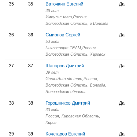
35
35
Ваточкин Евгений
Да
38 лет
Импульс team,
Россия,
Вологодская Область,
г.Вологда
36
36
Смирнов Сергей
Да
53 года
Циклоспорт TEAM,
Россия,
Вологодская Область,
Харовск
37
37
Шапаров Дмитрий
Да
39 лет
GarantAuto ski team,
Россия,
Вологодская Область,
Вологда,
Вологодская область
38
38
Горошников Дмитрий
Да
33 года
Россия, Кировская Область,
Киров
39
39
Кочегаров Евгений
Да