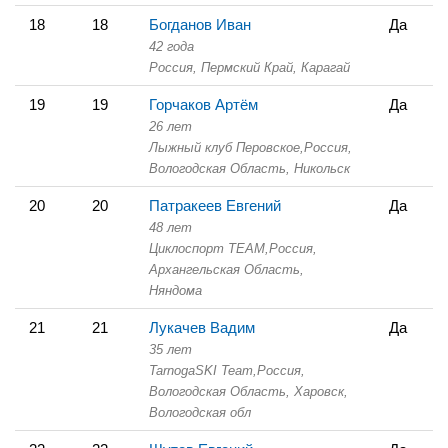
18
18
Богданов Иван
Да
42 года
Россия, Пермский Край,
Карагай
19
19
Горчаков Артём
Да
26 лет
Лыжный клуб Перовское,
Россия,
Вологодская Область,
Никольск
20
20
Патракеев Евгений
Да
48 лет
Циклоспорт TEAM,
Россия,
Архангельская Область,
Няндома
21
21
Лукачев Вадим
Да
35 лет
TarnogaSKI Team,
Россия,
Вологодская Область,
Харовск,
Вологодская обл