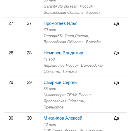
38 лет
GarantAuto ski team,
Россия,
Вологодская Область,
Харовск
27
27
Промотаев Илья
Да
30 лет
TarnogaSKI Team,
Россия,
Вологодская Область,
Вологда
28
28
Немиров Владимир
Да
41 год
Чёрный лис,
Россия, Вологодская
Область,
Тотьма
29
29
Смирнов Сергей
Да
55 лет
Циклоспорт TEAM,
Россия,
Ярославская Область,
Пречистое
30
30
Михайлов Алексей
Да
48 лет
СЛК Сивер,
Россия, Вологодская