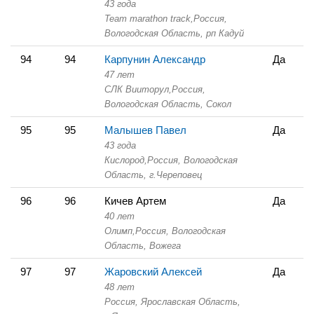
43 года
Team marathon track,
Россия,
Вологодская Область,
рп Кадуй
94
94
Карпунин Александр
Да
47 лет
СЛК Вииторул,
Россия,
Вологодская Область,
Сокол
95
95
Малышев Павел
Да
43 года
Кислород,
Россия, Вологодская
Область,
г.Череповец
96
96
Кичев Артем
Да
40 лет
Олимп,
Россия, Вологодская
Область,
Вожега
97
97
Жаровский Алексей
Да
48 лет
Россия, Ярославская Область,