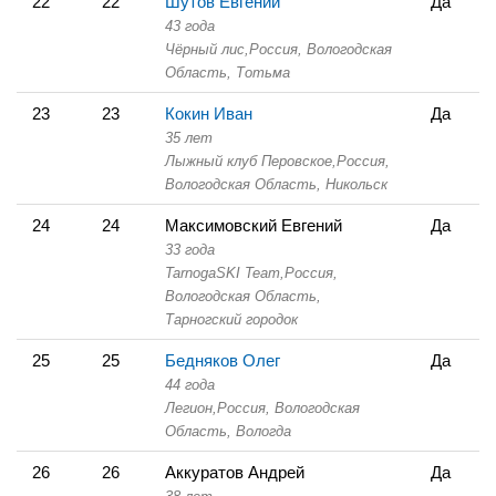
22
22
Шутов Евгений
Да
43 года
Чёрный лис,
Россия, Вологодская
Область,
Тотьма
23
23
Кокин Иван
Да
35 лет
Лыжный клуб Перовское,
Россия,
Вологодская Область,
Никольск
24
24
Максимовский Евгений
Да
33 года
TarnogaSKI Team,
Россия,
Вологодская Область,
Тарногский городок
25
25
Бедняков Олег
Да
44 года
Легион,
Россия, Вологодская
Область,
Вологда
26
26
Аккуратов Андрей
Да