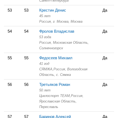
Санкт-Петербург
53
53
Крестин Денис
Да
45 лет
Россия, г. Москва,
Москва
54
54
Фролов Владислав
Да
53 года
Россия, Московская Область,
Солнечногорск
55
55
Федосеев Михаил
Да
41 год
СЯМЖА,
Россия, Вологодская
Область,
с. Сямжа
56
56
Третьяков Роман
Да
50 лет
Циклоспорт TEAM,
Россия,
Ярославская Область,
Переславль
57
57
Баринов Алексей
Да