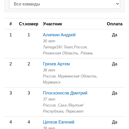
#
Ст.номер
Участник
Оплата
1
1
Алипкин Андрей
Да
30 лет
TarnogaSKI Team,
Россия,
Рязанская Область,
Рязань
2
2
Грязев Артем
Да
38 лет
Россия, Мурманская Область,
Мурманск
3
3
Плосконосов Дмитрий
Да
37 лет
Россия, Саха /Якутия/
Республика,
Пересвет
4
4
Цепков Евгений
Да
39 лет