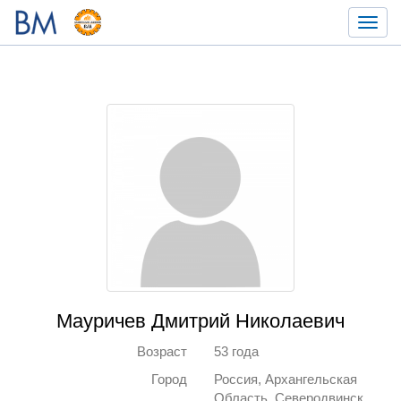
Toggl
navig
Мауричев Дмитрий Николаевич
Возраст
53 года
Город
Россия, Архангельская
Область, Северодвинск