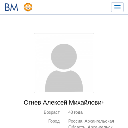
Toggl
navig
Огнев Алексей Михайлович
Возраст
43 года
Город
Россия, Архангельская
Область, Архангельск