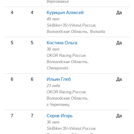
Верховажье
4
4
Курицын Алексей
Да
49 лет
SkiBike<35>Viitorul,
Россия,
Вологодская Область,
Вологда
5
5
Костина Ольга
Да
38 лет
OKOR Racing,
Россия,
Вологодская Область,
Cherepovets
6
6
Ильин Глеб
Да
23 года
OKOR Racing,
Россия,
Вологодская Область,
г.Череповец
7
7
Серов Игорь
Да
36 лет
SkiBike<35>Viitorul,
Россия,