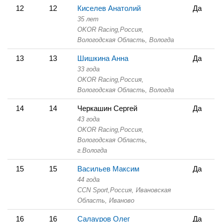
12
12
Киселев Анатолий
Да
35 лет
OKOR Racing,
Россия,
Вологодская Область,
Вологда
13
13
Шишкина Анна
Да
33 года
OKOR Racing,
Россия,
Вологодская Область,
Вологда
14
14
Черкашин Сергей
Да
43 года
OKOR Racing,
Россия,
Вологодская Область,
г.Вологда
15
15
Васильев Максим
Да
44 года
CCN Sport,
Россия, Ивановская
Область,
Иваново
16
16
Салауров Олег
Да