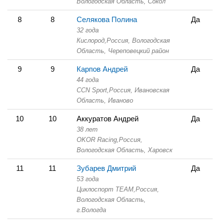
Вологодская Область,
Сокол
8
8
Селякова Полина
Да
32 года
Кислород,
Россия, Вологодская
Область,
Череповецкий район
9
9
Карпов Андрей
Да
44 года
CCN Sport,
Россия, Ивановская
Область,
Иваново
10
10
Аккуратов Андрей
Да
38 лет
OKOR Racing,
Россия,
Вологодская Область,
Харовск
11
11
Зубарев Дмитрий
Да
53 года
Циклоспорт TEAM,
Россия,
Вологодская Область,
г.Вологда