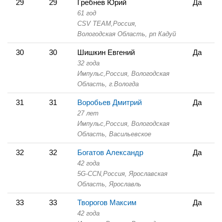
29
29
Гребнев Юрий
Да
61 год
CSV TEAM,
Россия,
Вологодская Область,
рп Кадуй
30
30
Шишкин Евгений
Да
32 года
Импульс,
Россия, Вологодская
Область,
г.Вологда
31
31
Воробьев Дмитрий
Да
27 лет
Импульс,
Россия, Вологодская
Область,
Васильевское
32
32
Богатов Александр
Да
42 года
5G-CCN,
Россия, Ярославская
Область,
Ярославль
33
33
Творогов Максим
Да
42 года