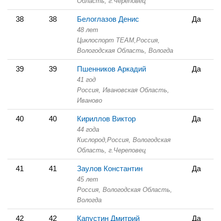
Область,
г.Череповец
38
38
Белоглазов Денис
Да
48 лет
Циклоспорт TEAM,
Россия,
Вологодская Область,
Вологда
39
39
Пшенников Аркадий
Да
41 год
Россия, Ивановская Область,
Иваново
40
40
Кириллов Виктор
Да
44 года
Кислород,
Россия, Вологодская
Область,
г.Череповец
41
41
Заулов Константин
Да
45 лет
Россия, Вологодская Область,
Вологда
42
42
Капустин Дмитрий
Да