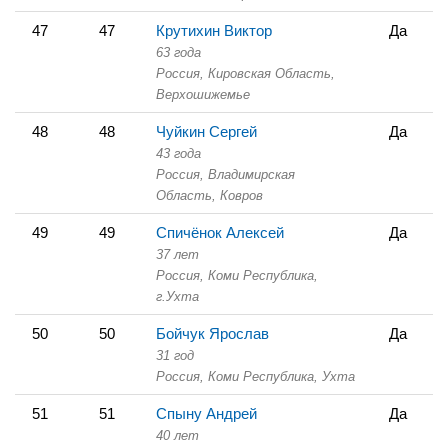
47
47
Крутихин Виктор
Да
63 года
Россия, Кировская Область,
Верхошижемье
48
48
Чуйкин Сергей
Да
43 года
Россия, Владимирская
Область,
Ковров
49
49
Спичёнок Алексей
Да
37 лет
Россия, Коми Республика,
г.Ухта
50
50
Бойчук Ярослав
Да
31 год
Россия, Коми Республика,
Ухта
51
51
Спыну Андрей
Да
40 лет