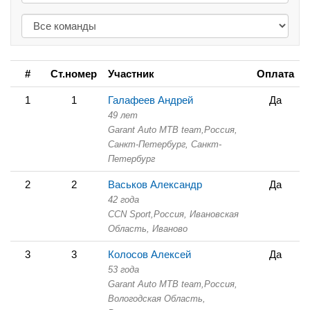
#
Ст.номер
Участник
Оплата
1
1
Галафеев Андрей
Да
49 лет
Garant Auto MTB team,
Россия,
Санкт-Петербург,
Санкт-
Петербург
2
2
Васьков Александр
Да
42 года
CCN Sport,
Россия, Ивановская
Область,
Иваново
3
3
Колосов Алексей
Да
53 года
Garant Auto MTB team,
Россия,
Вологодская Область,