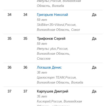
Импульс,
Россия, Вологодская
Область,
Вологда
34
34
Григорьев Николай
Да
59 лет
SkiBike<35>Viitorul,
Россия,
Вологодская Область,
Сокол
35
35
Трифонов Сергей
Да
59 лет
Импульс plus,
Россия,
Вологодская Область,
Спасское
36
36
Логашов Денис
Да
38 лет
Циклоспорт TEAM,
Россия,
Вологодская Область,
Вологда
37
37
Карпушев Дмитрий
Да
35 лет
Кислород,
Россия, Вологодская