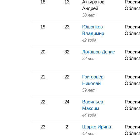
18
13
Аккуратов
Россия
Андрей
Облас
38 лет
19
23
Юшонков
Россия
Владимир
Облас
42 года
20
32
Логашов Денис
Россия
Облас
38 лет
21
22
Григорьев
Россия
Николай
Облас
59 лет
22
24
Васильев
Россия
Максим
Облас
44 года
23
2
Шарко Ирина
Россия
Облас
48 лет