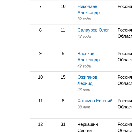
7
10
Николаев
Россия
Александр
32 года
8
11
Салауров Олег
Россия
Облас
42 года
9
5
Васьков
Россия
Александр
Облас
42 года
10
15
Ожиганов
Россия
Леонид
Облас
28 лет
11
8
Хатамов Евгений
Россия
Облас
38 лет
12
31
Черкашин
Россия
Сергей
Облас