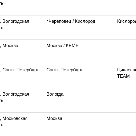
ть
, Вологодская
г.Череповец
/ Кислород
Кислоро
ть
, Москва
Москва
/ КВМР
, Санкт-Петербург
Санкт-Петербург
Циклосп
TEAM
, Вологодская
Вологда
ть
, Московская
Москва
ть