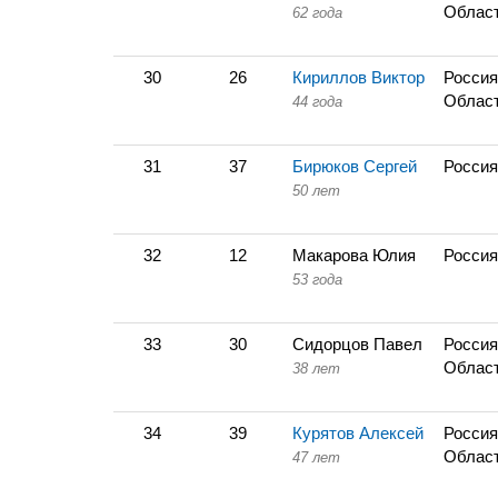
Облас
62 года
30
26
Кириллов Виктор
Россия
Облас
44 года
31
37
Бирюков Сергей
Россия
50 лет
32
12
Макарова Юлия
Россия
53 года
33
30
Сидорцов Павел
Россия
Облас
38 лет
34
39
Курятов Алексей
Россия
Облас
47 лет