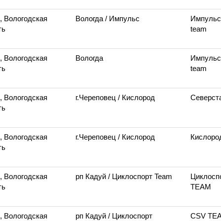
, Вологодская
Вологда
/ Импульс
Импуль
ть
team
, Вологодская
Вологда
Импуль
ть
team
, Вологодская
г.Череповец
/ Кислород
Северст
ть
, Вологодская
г.Череповец
/ Кислород
Кислоро
ть
, Вологодская
рп Кадуй
/ Циклоспорт Team
Циклосп
ть
TEAM
, Вологодская
рп Кадуй
/ Циклоспорт
CSV TE