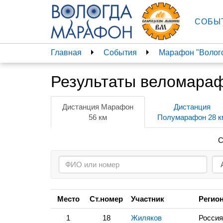
СОБЫ
Главная
События
Марафон "Волого
Результаты веломараф
Дистанция Марафон
Дистанция
56 км
Полумарафон 28 к
С
Место
Ст.номер
Участник
Регио
1
18
Жиляков
Россия