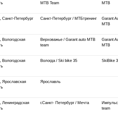
ть
MTB Team
MTB
, Санкт-Петербург
Санкт-Петербург
/ МТБтренинг
Garant A
MTB
, Вологодская
Верховажье
/ Garant auto MTB
Garant A
ть
team
MTB
, Вологодская
Вологда
/ Ski bike 35
SkiBike 
ть
, Ярославская
Ярославль
ть
, Ленинградская
г.Санкт- Петербург
/ Мечта
Импуль
ть
team