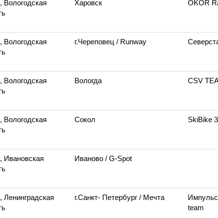
, Вологодская
Харовск
OKOR Ra
ть
, Вологодская
г.Череповец
/ Runway
Северст
ть
, Вологодская
Вологда
CSV TE
ть
, Вологодская
Сокол
SkiBike 
ть
, Ивановская
Иваново
/ G-Spot
ть
, Ленинградская
г.Санкт- Петербург
/ Мечта
Импуль
ть
team