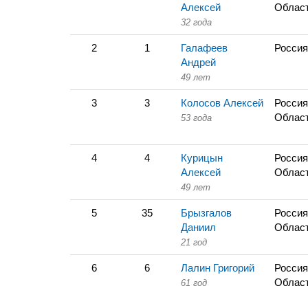
Алексей
Облас
32 года
2
1
Галафеев
Россия
Андрей
49 лет
3
3
Колосов Алексей
Россия
Облас
53 года
4
4
Курицын
Россия
Алексей
Облас
49 лет
5
35
Брызгалов
Россия
Даниил
Облас
21 год
6
6
Лалин Григорий
Россия
Облас
61 год