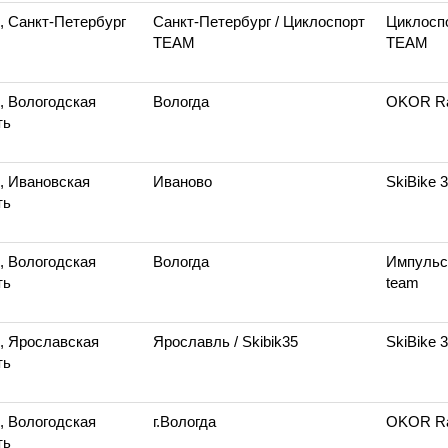
, Санкт-Петербург
Санкт-Петербург
/ Циклоспорт
Циклосп
TEAM
TEAM
, Вологодская
Вологда
OKOR Ra
ть
, Ивановская
Иваново
SkiBike 
ть
, Вологодская
Вологда
Импуль
ть
team
, Ярославская
Ярославль
/ Skibik35
SkiBike 
ть
, Вологодская
г.Вологда
OKOR Ra
ть