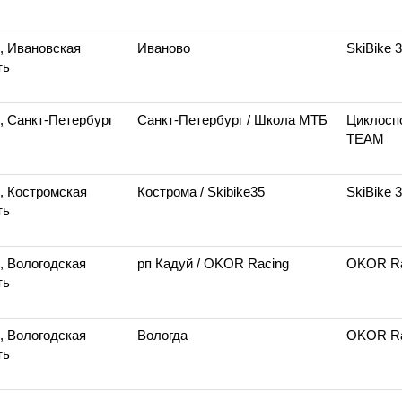
, Ивановская
Иваново
SkiBike 
ть
, Санкт-Петербург
Санкт-Петербург
/ Школа МТБ
Циклосп
TEAM
, Костромская
Кострома
/ Skibike35
SkiBike 
ть
, Вологодская
рп Кадуй
/ OKOR Racing
OKOR Ra
ть
, Вологодская
Вологда
OKOR Ra
ть