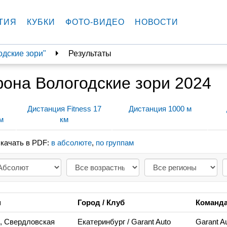
ТИЯ
КУБКИ
ФОТО-ВИДЕО
НОВОСТИ
дские зори"
Результаты
она Вологодские зори 2024
Дистанция Fitness 17
Дистанция 1000 м
м
км
качать в PDF:
в абсолюте
,
по группам
н
Город / Клуб
Команд
, Свердловская
Екатеринбург
/ Garant Auto
Garant A