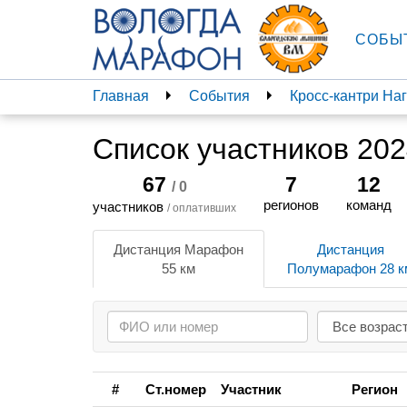
СОБЫ
Главная
События
Кросс-кантри Н
Список участников 20
67
7
12
/ 0
регионов
команд
участников
/ оплативших
Дистанция Марафон
Дистанция
55 км
Полумарафон 28 к
#
Ст.номер
Участник
Регион