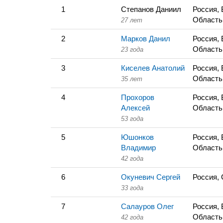
1
Степанов Даниил
Россия,
Область
27 лет
2
Марков Данил
Россия,
Область
23 года
3
Киселев Анатолий
Россия,
Область
35 лет
4
Прохоров
Россия,
Алексей
Область
53 года
5
Юшонков
Россия,
Владимир
Область
42 года
6
Окуневич Сергей
Россия, 
33 года
7
Салауров Олег
Россия,
Область
42 года