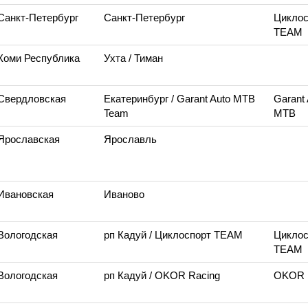
Санкт-Петербург
Санкт-Петербург
Циклос
TEAM
 Коми Республика
Ухта
/ Тиман
 Свердловская
Екатеринбург
/ Garant Auto MTB
Garant 
Team
MTB
 Ярославская
Ярославль
 Ивановская
Иваново
 Вологодская
рп Кадуй
/ Циклоспорт TEAM
Циклос
TEAM
 Вологодская
рп Кадуй
/ OKOR Racing
OKOR 