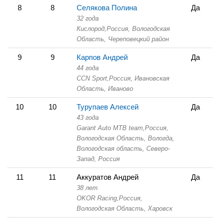
8
8
Селякова Полина
Да
32 года
Кислород,
Россия, Вологодская
Область,
Череповецкий район
9
9
Карпов Андрей
Да
44 года
CCN Sport,
Россия, Ивановская
Область,
Иваново
10
10
Турупаев Алексей
Да
43 года
Garant Auto MTB team,
Россия,
Вологодская Область,
Вологда,
Вологодская область, Северо-
Запад, Россия
11
11
Аккуратов Андрей
Да
38 лет
OKOR Racing,
Россия,
Вологодская Область,
Харовск