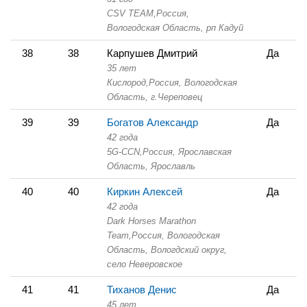
CSV TEAM,
Россия,
Вологодская Область,
рп Кадуй
38
38
Карпушев Дмитрий
Да
35 лет
Кислород,
Россия, Вологодская
Область,
г.Череповец
39
39
Богатов Александр
Да
42 года
5G-CCN,
Россия, Ярославская
Область,
Ярославль
40
40
Киркин Алексей
Да
42 года
Dark Horses Marathon
Team,
Россия, Вологодская
Область,
Вологдский округ,
село Неверовское
41
41
Тиханов Денис
Да
45 лет