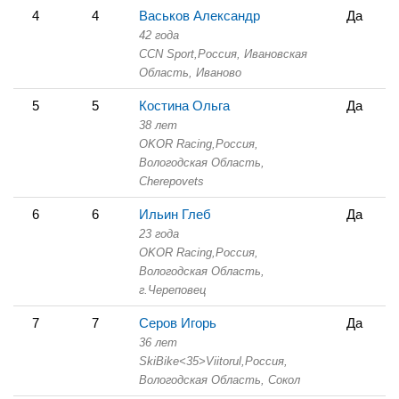
4
4
Васьков Александр
Да
42 года
CCN Sport,
Россия, Ивановская
Область,
Иваново
5
5
Костина Ольга
Да
38 лет
OKOR Racing,
Россия,
Вологодская Область,
Cherepovets
6
6
Ильин Глеб
Да
23 года
OKOR Racing,
Россия,
Вологодская Область,
г.Череповец
7
7
Серов Игорь
Да
36 лет
SkiBike<35>Viitorul,
Россия,
Вологодская Область,
Сокол