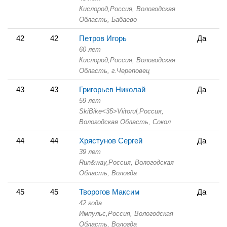
Кислород,
Россия, Вологодская
Область,
Бабаево
42
42
Петров Игорь
Да
60 лет
Кислород,
Россия, Вологодская
Область,
г.Череповец
43
43
Григорьев Николай
Да
59 лет
SkiBike<35>Viitorul,
Россия,
Вологодская Область,
Сокол
44
44
Хрястунов Сергей
Да
39 лет
Run&way,
Россия, Вологодская
Область,
Вологда
45
45
Творогов Максим
Да
42 года
Импульс,
Россия, Вологодская
Область,
Вологда