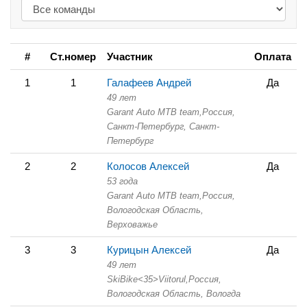
#
Ст.номер
Участник
Оплата
1
1
Галафеев Андрей
Да
49 лет
Garant Auto MTB team,
Россия,
Санкт-Петербург,
Санкт-
Петербург
2
2
Колосов Алексей
Да
53 года
Garant Auto MTB team,
Россия,
Вологодская Область,
Верховажье
3
3
Курицын Алексей
Да
49 лет
SkiBike<35>Viitorul,
Россия,
Вологодская Область,
Вологда