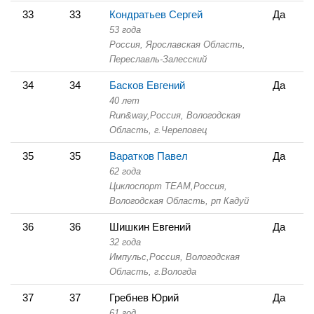
33
33
Кондратьев Сергей
Да
53 года
Россия, Ярославская Область,
Переславль-Залесский
34
34
Басков Евгений
Да
40 лет
Run&way,
Россия, Вологодская
Область,
г.Череповец
35
35
Варатков Павел
Да
62 года
Циклоспорт TEAM,
Россия,
Вологодская Область,
рп Кадуй
36
36
Шишкин Евгений
Да
32 года
Импульс,
Россия, Вологодская
Область,
г.Вологда
37
37
Гребнев Юрий
Да
61 год