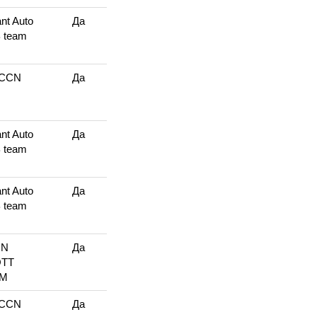
nt Auto
Да
 team
CCN
Да
nt Auto
Да
 team
nt Auto
Да
 team
ON
Да
TT
AM
CCN
Да