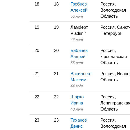
18
18
Гребнев
Россия,
Алексей
Вологодская
Область
56 лет
19
19
Ламберт
Россия, Санкт
Vladimir
Петербург
46 лет
20
20
Бабичев
Россия,
Андрей
Ярославская
Область
36 лет
21
21
Васильев
Россия, Ивано
Максим
Область
44 года
22
22
Шарко
Россия,
Ирина
Ленинградска
Область
48 лет
23
23
Тиханов
Россия,
Денис
Вологодская