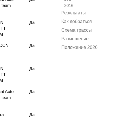
 team
2016
Результаты
Как добраться
ON
Да
TT
Схема трассы
AM
Размещение
CCN
Да
Положение 2026
ON
Да
TT
AM
nt Auto
Да
 team
та
Да