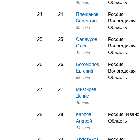
Область
45 лет
24
24
Плешанов
Россия,
Валентин
Вологодская
Область
33 года
25
25
Салауров
Россия,
Олег
Вологодская
Область
42 года
26
26
Богомолов
Россия,
Евгений
Вологодская
Область
63 года
27
27
Мизгирев
Денис
40 лет
28
28
Карпов
Россия, Ивано
Андрей
Область
44 года
29
29
Хрястунов
Россия,