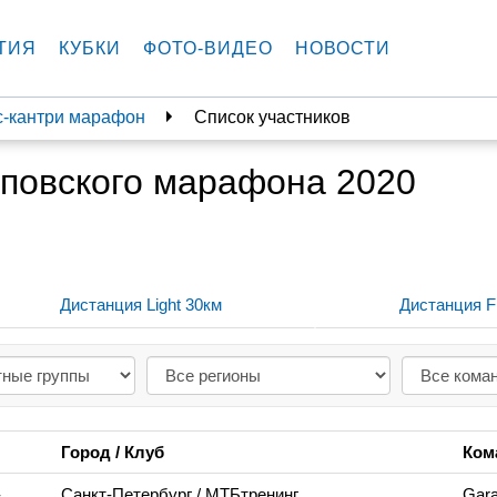
ТИЯ
КУБКИ
ФОТО-ВИДЕО
НОВОСТИ
с-кантри марафон
Список участников
рповского марафона 2020
Дистанция Light 30км
Дистанция F
Город / Клуб
Ком
-
Санкт-Петербург
/ МТБтренинг
Gara