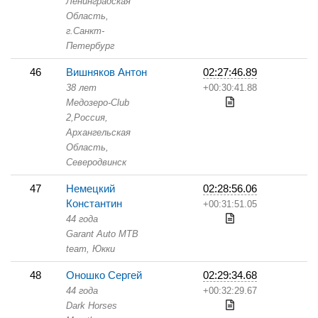
Ленинградская
Область,
г.Санкт-
Петербург
46
Вишняков Антон
02:27:46.89
38 лет
+00:30:41.88
Медозеро-Club
2,
Россия,
Архангельская
Область,
Северодвинск
47
Немецкий
02:28:56.06
Константин
+00:31:51.05
44 года
Garant Auto MTB
team,
Юкки
48
Оношко Сергей
02:29:34.68
44 года
+00:32:29.67
Dark Horses