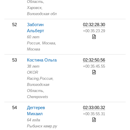
Область,
Харовск,
Вологодская обл
52
Заботин
02:32:28.30
Альберт
+00:35:23.29
60 лет
Россия, Москва,
Москва
53
Костина Ольга
02:32:50.56
38 лет
+00:35:45.55
OKOR
Racing,
Россия,
Вологодская
Область,
Cherepovets
54
Дегтерев
02:33:00.32
Михаил
+00:35:55.31
64 года
Рыбинск квмр.ру