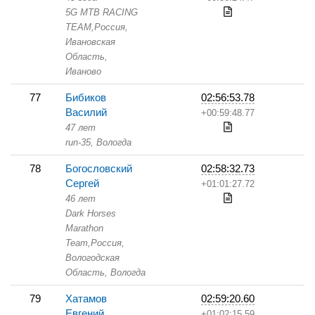
5G MTB RACING
TEAM,
Россия,
Ивановская
Область,
Иваново
77
Бибиков
02:56:53.78
Василий
+00:59:48.77
47 лет
run-35,
Вологда
78
Богословский
02:58:32.73
Сергей
+01:01:27.72
46 лет
Dark Horses
Marathon
Team,
Россия,
Вологодская
Область,
Вологда
79
Хатамов
02:59:20.60
Евгений
+01:02:15.59