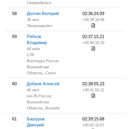
Северодвинск
58
Долгин Валерий
02:36:24.09
39 лет
+00:39:19.08
Петрозаводск
59
Рябков
02:37:15.21
Владимир
+00:40:10.20
64 года
СЛК
Вииторул,
Россия,
Вологодская
Область,
Сокол
60
Добров Алексей
02:38:55.23
46 лет
+00:41:50.22
run-35,
Россия,
Вологодская
Область,
Вологда
61
Башуров
02:39:15.68
Дмитрий
+00:42:10.67