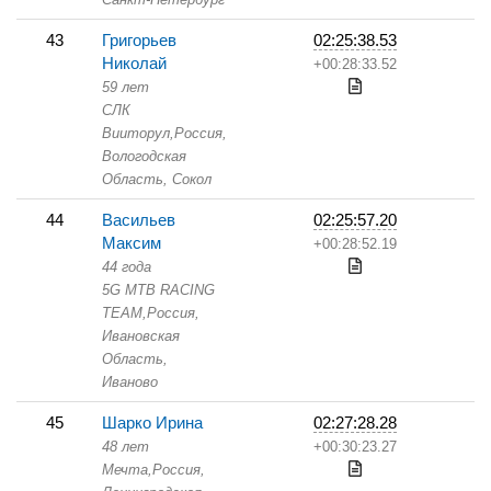
43
Григорьев
02:25:38.53
Николай
+00:28:33.52
59 лет
СЛК
Вииторул,
Россия,
Вологодская
Область,
Сокол
44
Васильев
02:25:57.20
Максим
+00:28:52.19
44 года
5G MTB RACING
TEAM,
Россия,
Ивановская
Область,
Иваново
45
Шарко Ирина
02:27:28.28
48 лет
+00:30:23.27
Мечта,
Россия,