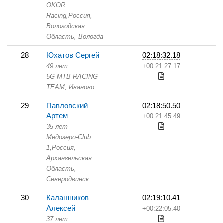
OKOR
Racing,
Россия,
Вологодская
Область,
Вологда
28
Юхатов Сергей
02:18:32.18
49 лет
+00:21:27.17
5G MTB RACING
TEAM,
Иваново
29
Павловский
02:18:50.50
Артем
+00:21:45.49
35 лет
Медозеро-Club
1,
Россия,
Архангельская
Область,
Северодвинск
30
Калашников
02:19:10.41
Алексей
+00:22:05.40
37 лет