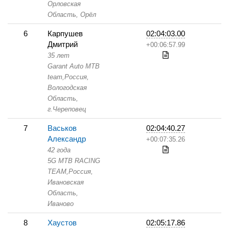
Орловская
Область,
Орёл
6
Карпушев
02:04:03.00
Дмитрий
+00:06:57.99
35 лет
Garant Auto MTB
team,
Россия,
Вологодская
Область,
г.Череповец
7
Васьков
02:04:40.27
Александр
+00:07:35.26
42 года
5G MTB RACING
TEAM,
Россия,
Ивановская
Область,
Иваново
8
Хаустов
02:05:17.86