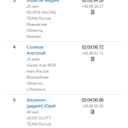
3
Борисов Андрей
02:03:34.18
29 лет
+00:06:29.17
5G MTB RACING
TEAM,
Россия,
Ивановская
Область,
Иваново
4
Селяков
02:03:56.72
Анатолий
+00:06:51.71
33 года
Garant Auto MTB
team,
Россия,
Вологодская
Область,
г.Никольск
5
Шкуренко
02:04:00.06
(gagarin) Юрий
+00:06:55.05
49 лет
AEON SCOTT
TEAM,
Россия,