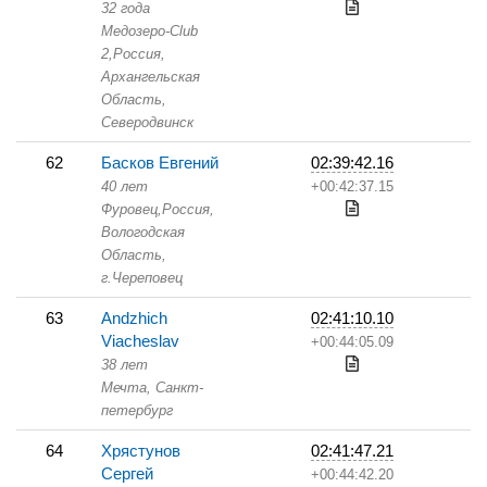
32 года
Медозеро-Club
2,
Россия,
Архангельская
Область,
Северодвинск
62
Басков Евгений
02:39:42.16
40 лет
+00:42:37.15
Фуровец,
Россия,
Вологодская
Область,
г.Череповец
63
Andzhich
02:41:10.10
Viacheslav
+00:44:05.09
38 лет
Мечта,
Санкт-
петербург
64
Хрястунов
02:41:47.21
Сергей
+00:44:42.20