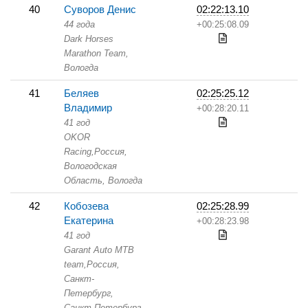
40
Суворов Денис
02:22:13.10
44 года
+00:25:08.09
Dark Horses
Marathon Team,
Вологда
41
Беляев
02:25:25.12
Владимир
+00:28:20.11
41 год
OKOR
Racing,
Россия,
Вологодская
Область,
Вологда
42
Кобозева
02:25:28.99
Екатерина
+00:28:23.98
41 год
Garant Auto MTB
team,
Россия,
Санкт-
Петербург,
Санкт-Петербург