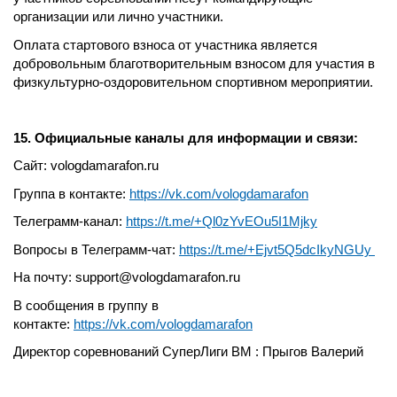
организации или лично участники.
Оплата стартового взноса от участника является
добровольным благотворительным взносом для участия в
физкультурно-оздоровительном спортивном мероприятии.
15. Официальные каналы для информации и связи:
Сайт: vologdamarafon.ru
Группа в контакте:
https://vk.com/vologdamarafon
Телеграмм-канал:
https://t.me/+Ql0zYvEOu5I1Mjky
Вопросы в Телеграмм-чат:
https://t.me/+Ejvt5Q5dcIkyNGUy
На почту: support@vologdamarafon.ru
В сообщения в группу в
контакте:
https://vk.com/vologdamarafon
Директор соревнований СуперЛиги ВМ : Прыгов Валерий