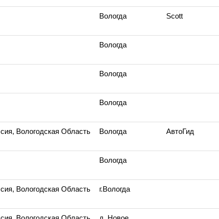
Вологда
Scott
Вологда
Вологда
Вологда
сия, Вологодская Область
Вологда
АвтоГид
Вологда
сия, Вологодская Область
г.Вологда
сия, Вологодская Область
д. Новое