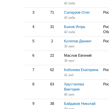
42 года
3
71
Салауров Олег
Рос
42 года
4
31
Быков Игорь
Рос
Об
42 года
5
2
Кулепов Даниил
Рос
30 лет
6
22
Маслов Евгений
39 лет
7
62
Кобозева Екатерина
Рос
41 год
8
63
Хрусталева
Рос
Виктория
40 лет
9
38
Байдаков Николай
39 лет