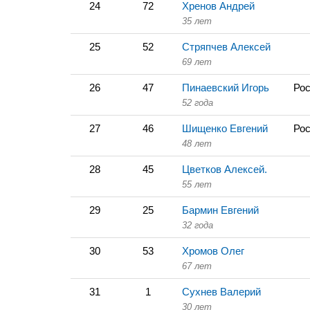
24
72
Хренов Андрей
35 лет
25
52
Стряпчев Алексей
69 лет
26
47
Пинаевский Игорь
Рос
52 года
27
46
Шищенко Евгений
Рос
48 лет
28
45
Цветков Алексей.
55 лет
29
25
Бармин Евгений
32 года
30
53
Хромов Олег
67 лет
31
1
Сухнев Валерий
30 лет