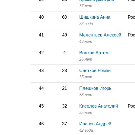
37 лет
40
60
Шишкина Анна
Рос
33 года
41
49
Мелентьев Алексей
Рос
49 лет
42
4
Волков Артем
26 лет
43
23
Снятков Роман
35 лет
44
21
Плешков Игорь
38 лет
45
32
Киселев Анатолий
Рос
35 лет
46
37
Иванов Андрей
42 года