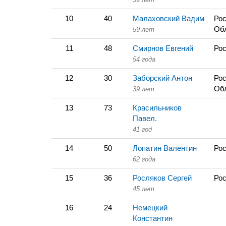
10
40
Малаховский Вадим
Рос
Об
59 лет
11
48
Смирнов Евгений
Рос
54 года
12
30
Заборский Антон
Рос
Об
39 лет
13
73
Красильников
Павел.
41 год
14
50
Лопатин Валентин
Рос
62 года
15
36
Росляков Сергей
Рос
45 лет
16
24
Немецкий
Константин