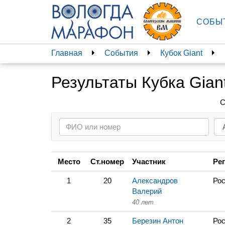
СОБЫ
Главная
События
Кубок Giant
Результаты Кубка Gian
С
Место
Ст.номер
Участник
Ре
1
20
Александров
Рос
Валерий
40 лет
2
35
Березин Антон
Рос