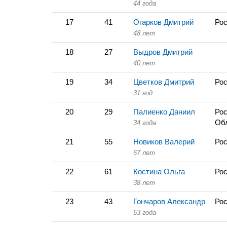
44 года
17
41
Огарков Дмитрий
Рос
48 лет
18
27
Выдров Дмитрий
40 лет
19
34
Цветков Дмитрий
Рос
31 год
20
29
Палиенко Даниил
Рос
Об
34 года
21
55
Новиков Валерий
Рос
67 лет
22
61
Костина Ольга
Рос
38 лет
23
43
Гончаров Александр
Рос
53 года