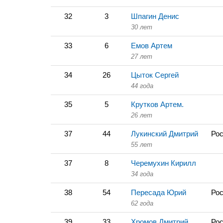
32
3
Шпагин Денис
30 лет
33
6
Емов Артем
27 лет
34
26
Цыток Сергей
44 года
35
5
Крутков Артем.
26 лет
37
44
Лукинский Дмитрий
Рос
55 лет
37
8
Черемухин Кирилл
34 года
38
54
Пересада Юрий
Рос
62 года
39
33
Хромов Дмитрий
Рос