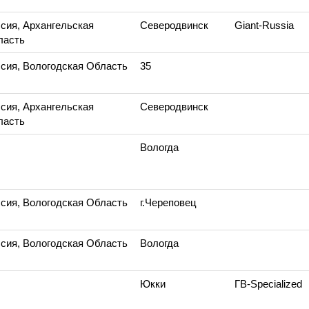
сия, Архангельская
Северодвинск
Giant-Russia
ласть
сия, Вологодская Область
35
сия, Архангельская
Северодвинск
ласть
Вологда
сия, Вологодская Область
г.Череповец
сия, Вологодская Область
Вологда
Юкки
ГВ-Specialized