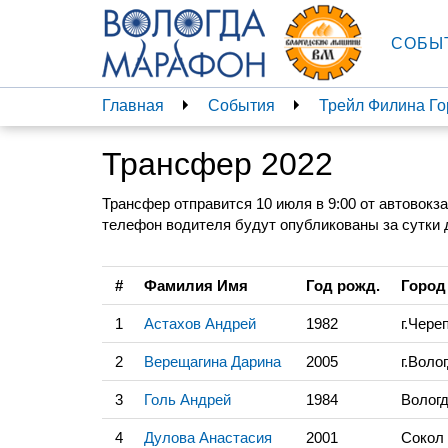
СОБЫ
Главная
События
Трейл Филина Го
Трансфер 2022
Трансфер отправится 10 июля в 9:00 от автовокза
телефон водителя будут опубликованы за сутки 
#
Фамилия Имя
Год рожд.
Город 
1
Астахов Андрей
1982
г.Чере
2
Верещагина Дарина
2005
г.Воло
3
Голь Андрей
1984
Вологд
4
Дулова Анастасия
2001
Сокол