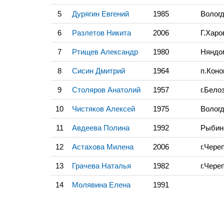
5
Дурягин Евгений
1985
Вологд
6
Разлетов Никита
2006
Г.Хар
7
Ртищев Александр
1980
Нянд
8
Сисин Дмитрий
1964
п.Кон
9
Столяров Анатолий
1957
г.Бело
10
Чистяков Алексей
1975
Волог
11
Авдеева Полина
1992
Рыбин
12
Астахова Милена
2006
г.Чере
13
Грачева Наталья
1982
г.Чере
14
Молявина Елена
1991