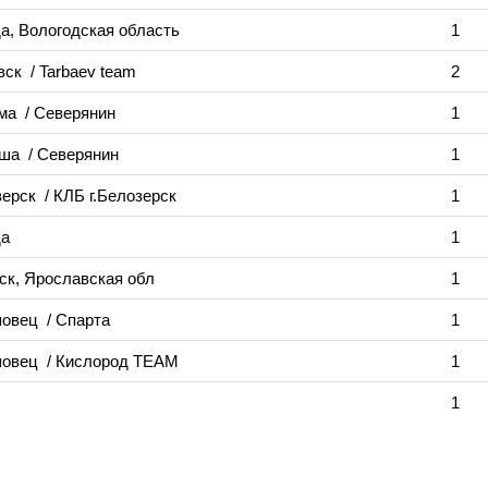
а, Вологодская область
1
овск
/ Tarbaev team
2
ома
/ Северянин
1
оша
/ Северянин
1
зерск
/ КЛБ г.Белозерск
1
да
1
ск, Ярославская обл
1
повец
/ Спарта
1
повец
/ Кислород TEAM
1
1