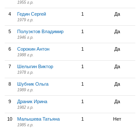
1955 г.р.
4
Гедин Сергей
1
Да
1979 г.р.
5
Полуэктов Владимир
1
Да
1946 г.р.
6
Сорокин Антон
1
Да
1988 г.р.
7
Шелыгин Виктор
1
Да
1978 г.р.
8
Шубник Ольга
1
Да
1989 г.р.
9
Драник Ирина
1
Да
1982 г.р.
10
Малышева Татьяна
1
Нет
1985 г.р.