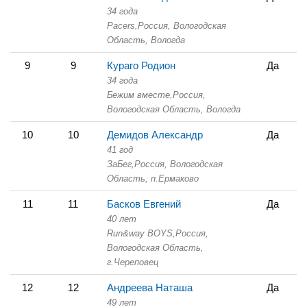
34 года
Pacers,
Россия, Вологодская
Область,
Вологда
9
9
Кураго Родион
Да
34 года
Бежим вместе,
Россия,
Вологодская Область,
Вологда
10
10
Демидов Александр
Да
41 год
ЗаБег,
Россия, Вологодская
Область,
п.Ермаково
11
11
Басков Евгений
Да
40 лет
Run&way BOYS,
Россия,
Вологодская Область,
г.Череповец
12
12
Андреева Наташа
Да
49 лет