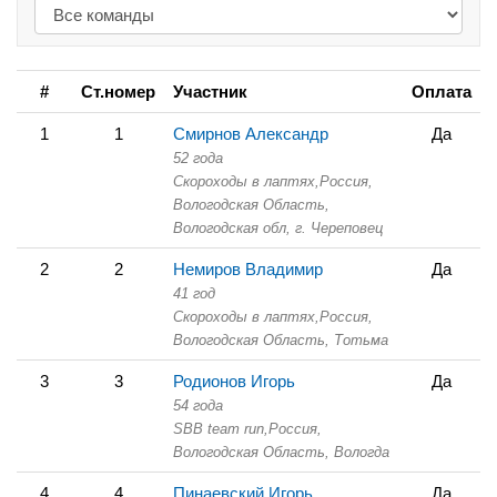
#
Ст.номер
Участник
Оплата
1
1
Смирнов Александр
Да
52 года
Скороходы в лаптях,
Россия,
Вологодская Область,
Вологодская обл, г. Череповец
2
2
Немиров Владимир
Да
41 год
Скороходы в лаптях,
Россия,
Вологодская Область,
Тотьма
3
3
Родионов Игорь
Да
54 года
SBB team run,
Россия,
Вологодская Область,
Вологда
4
4
Пинаевский Игорь
Да