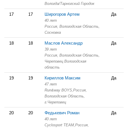
Вологда/Тарногский Городок
17
17
Широгоров Артем
Да
40 лет
Россия, Вологодская Область,
Сосновка
18
18
Маслов Александр
Да
39 лет
Россия, Вологодская Область,
Череповец Вологодская
область
19
19
Кириллов Максим
Да
47 лет
Run&way BOYS,
Россия,
Вологодская Область,
г.Череповец
20
20
Федькевич Роман
Да
40 лет
Cyclosport TEAM,
Россия,