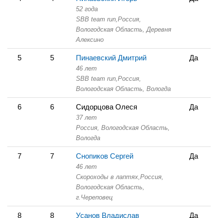
52 года
SBB team run,
Россия,
Вологодская Область,
Деревня
Алексино
5
5
Пинаевский Дмитрий
Да
46 лет
SBB team run,
Россия,
Вологодская Область,
Вологда
6
6
Сидорцова Олеся
Да
37 лет
Россия, Вологодская Область,
Вологда
7
7
Снопиков Сергей
Да
46 лет
Скороходы в лаптях,
Россия,
Вологодская Область,
г.Череповец
8
8
Усанов Владислав
Да