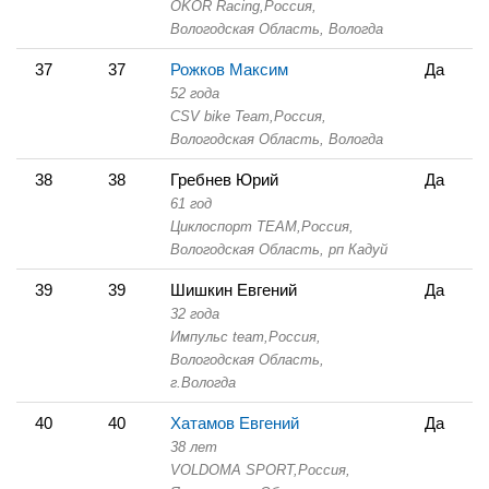
OKOR Racing,
Россия,
Вологодская Область,
Вологда
37
37
Рожков Максим
Да
52 года
CSV bike Team,
Россия,
Вологодская Область,
Вологда
38
38
Гребнев Юрий
Да
61 год
Циклоспорт TEAM,
Россия,
Вологодская Область,
рп Кадуй
39
39
Шишкин Евгений
Да
32 года
Импульс team,
Россия,
Вологодская Область,
г.Вологда
40
40
Хатамов Евгений
Да
38 лет
VOLDOMA SPORT,
Россия,