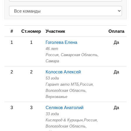
#
Ст.номер
Участник
Оплата
1
1
Гоголева Елена
Да
46 лет
Россия, Самарская Область,
Самара
2
2
Колосов Алексей
Да
53 года
Гарант авто МТБ,
Россия,
Вологодская Область,
Верховажье
3
3
Селяков Анатолий
Да
33 года
Кислород & Курицын,
Россия,
Вологодская Область,