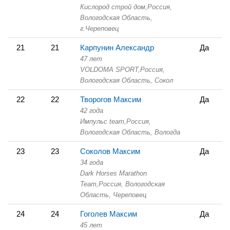
Кислород строй дом,
Россия,
Вологодская Область,
г.Череповец
21
21
Карпунин Александр
Да
47 лет
VOLDOMA SPORT,
Россия,
Вологодская Область,
Сокол
22
22
Творогов Максим
Да
42 года
Импульс team,
Россия,
Вологодская Область,
Вологда
23
23
Соколов Максим
Да
34 года
Dark Horses Marathon
Team,
Россия, Вологодская
Область,
Череповец
24
24
Гоголев Максим
Да
45 лет