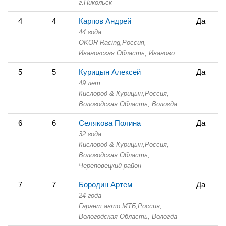
г.Никольск
4
4
Карпов Андрей
Да
44 года
OKOR Racing,
Россия,
Ивановская Область,
Иваново
5
5
Курицын Алексей
Да
49 лет
Кислород & Курицын,
Россия,
Вологодская Область,
Вологда
6
6
Селякова Полина
Да
32 года
Кислород & Курицын,
Россия,
Вологодская Область,
Череповецкий район
7
7
Бородин Артем
Да
24 года
Гарант авто МТБ,
Россия,
Вологодская Область,
Вологда