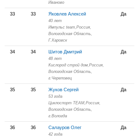
Иваново
33
33
Яковлев Алексей
Да
40 лет
Импульс team,
Россия,
Вологодская Область,
Г.Харовск
34
34
Шитов Дмитрий
Да
48 лет
Кислород строй дом,
Россия,
Вологодская Область,
г.Череповец
35
35
Жуков Сергей
Да
53 года
Циклоспорт TEAM,
Россия,
Вологодская Область,
г.Вологда
36
36
Салауров Олег
Да
42 года