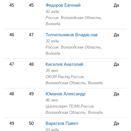
45
45
Федоров Евгений
Да
42 года
Россия, Вологодская Область,
Вологда
46
47
Толчельников Владислав
Да
32 года
Россия, Вологодская Область,
Вологда
47
48
Киселев Анатолий
Да
35 лет
OKOR Racing,
Россия,
Вологодская Область,
Вологда
48
49
Юманов Александр
Да
46 лет
Циклоспорт TEAM,
Россия,
Вологодская Область,
Вологда
49
50
Варатков Павел
Да
62 года