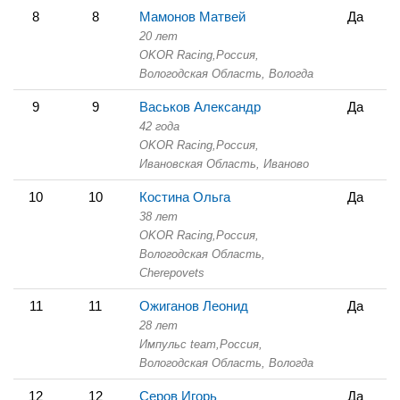
8
8
Мамонов Матвей
Да
20 лет
OKOR Racing,
Россия,
Вологодская Область,
Вологда
9
9
Васьков Александр
Да
42 года
OKOR Racing,
Россия,
Ивановская Область,
Иваново
10
10
Костина Ольга
Да
38 лет
OKOR Racing,
Россия,
Вологодская Область,
Cherepovets
11
11
Ожиганов Леонид
Да
28 лет
Импульс team,
Россия,
Вологодская Область,
Вологда
12
12
Серов Игорь
Да