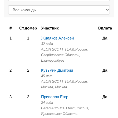
#
Ст.номер
Участник
Оплата
1
1
Жиляков Алексей
Да
32 года
AEON SCOTT TEAM,
Россия,
Свердловская Область,
Екатеринбург
2
2
Кузьмин Дмитрий
Да
45 лет
AEON SCOTT TEAM,
Россия,
Москва,
Москва
3
3
Привалов Егор
Да
24 года
GarantAuto MTB team,
Россия,
Ярославская Область,