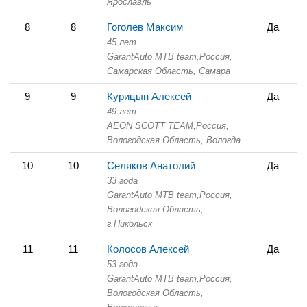
Ярославль
8
8
Гоголев Максим
Да
45 лет
GarantAuto MTB team,
Россия,
Самарская Область,
Самара
9
9
Курицын Алексей
Да
49 лет
AEON SCOTT TEAM,
Россия,
Вологодская Область,
Вологда
10
10
Селяков Анатолий
Да
33 года
GarantAuto MTB team,
Россия,
Вологодская Область,
г.Никольск
11
11
Колосов Алексей
Да
53 года
GarantAuto MTB team,
Россия,
Вологодская Область,