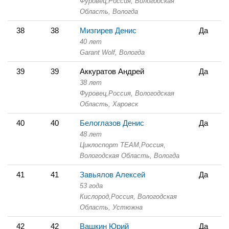
Фуровец,
Россия, Вологодская
Область,
Вологда
38
38
Мизгирев Денис
Да
40 лет
Garant Wolf,
Вологда
39
39
Аккуратов Андрей
Да
38 лет
Фуровец,
Россия, Вологодская
Область,
Харовск
40
40
Белоглазов Денис
Да
48 лет
Циклоспорт TEAM,
Россия,
Вологодская Область,
Вологда
41
41
Завьялов Алексей
Да
53 года
Кислород,
Россия, Вологодская
Область,
Устюжна
42
42
Вашкин Юрий
Да