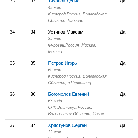
33
33
Тиханов Денис
Да
45 лет
Кислород,
Россия, Вологодская
Область,
Бабаево
34
34
Устинов Максим
Да
39 лет
Фуровец,
Россия, Москва,
Москва
35
35
Петров Игорь
Да
60 лет
Кислород,
Россия, Вологодская
Область,
г.Череповец
36
36
Богомолов Евгений
Да
63 года
СЛК Вииторул,
Россия,
Вологодская Область,
Сокол
37
37
Хрястунов Сергей
Да
39 лет