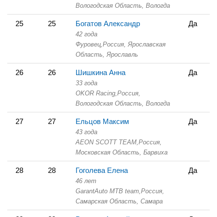
Вологодская Область,
Вологда
25
25
Богатов Александр
Да
42 года
Фуровец,
Россия, Ярославская
Область,
Ярославль
26
26
Шишкина Анна
Да
33 года
OKOR Racing,
Россия,
Вологодская Область,
Вологда
27
27
Ельцов Максим
Да
43 года
AEON SCOTT TEAM,
Россия,
Московская Область,
Барвиха
28
28
Гоголева Елена
Да
46 лет
GarantAuto MTB team,
Россия,
Самарская Область,
Самара