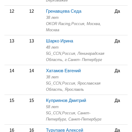
Верховажье
12
12
Гренавцева Седа
Да
38 лет
OKOR Racing,
Россия, Москва,
Москва
13
13
Шарко Ирина
Да
48 лет
5G_CCN,
Россия, Ленинградская
Область,
г.Санкт- Петербург
14
14
Хатамов Евгений
Да
38 лет
5G_CCN,
Россия, Ярославская
Область,
Ярославль
15
15
Куприянов Дмитрий
Да
58 лет
5G_CCN,
Россия, Санкт-
Петербург,
Санкт-Петербург
16
16
Турупаев Алексей
Да