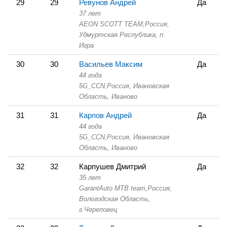
29
29
Ревунов Андрей
Да
37 лет
AEON SCOTT TEAM,
Россия,
Удмуртская Республика,
п.
Игра
30
30
Васильев Максим
Да
44 года
5G_CCN,
Россия, Ивановская
Область,
Иваново
31
31
Карпов Андрей
Да
44 года
5G_CCN,
Россия, Ивановская
Область,
Иваново
32
32
Карпушев Дмитрий
Да
35 лет
GarantAuto MTB team,
Россия,
Вологодская Область,
г.Череповец