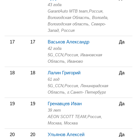
43 года
GarantAuto MTB team,
Россия,
Вологодская Область,
Вологда,
Вологодская область, Северо-
Запад, Россия
17
17
Васьков Александр
Да
42 года
5G_CCN,
Россия, Ивановская
Область,
Иваново
18
18
Лалин Григорий
Да
61 год
5G_CCN,
Россия, Ленинградская
Область,
г.Санкт- Петербург
19
19
Гренавцев Иван
Да
39 лет
AEON SCOTT TEAM,
Россия,
Москва,
Москва
20
20
Ульянов Алексей
Да