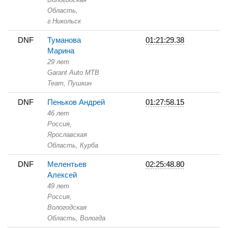
Область,
г.Никольск
DNF
Туманова
01:21:29.38
Марина
29 лет
Garant Auto MTB
Team,
Пушкин
DNF
Пеньков Андрей
01:27:58.15
46 лет
Россия,
Ярославская
Область,
Курба
DNF
Мелентьев
02:25:48.80
Алексей
49 лет
Россия,
Вологодская
Область,
Вологда