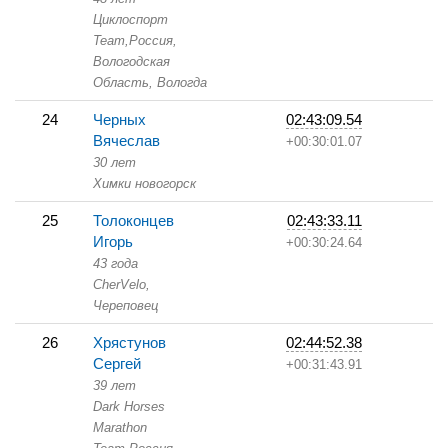
Циклоспорт
Team,
Россия,
Вологодская
Область,
Вологда
24
Черных
02:43:09.54
Вячеслав
+00:30:01.07
30 лет
Химки новогорск
25
Толоконцев
02:43:33.11
Игорь
+00:30:24.64
43 года
CherVelo,
Череповец
26
Хрястунов
02:44:52.38
Сергей
+00:31:43.91
39 лет
Dark Horses
Marathon