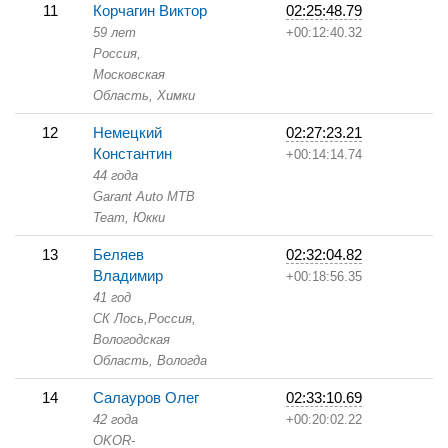
11
Корчагин Виктор
02:25:48.79
59 лет
+00:12:40.32
Россия,
Московская
Область,
Химки
12
Немецкий
02:27:23.21
Константин
+00:14:14.74
44 года
Garant Auto MTB
Team,
Юкки
13
Беляев
02:32:04.82
Владимир
+00:18:56.35
41 год
СК Лось,
Россия,
Вологодская
Область,
Вологда
14
Салауров Олег
02:33:10.69
42 года
+00:20:02.22
OKOR-