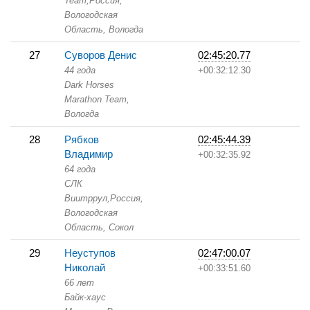
Team,
Россия,
Вологодская
Область,
Вологда
27
Суворов Денис
02:45:20.77
44 года
+00:32:12.30
Dark Horses
Marathon Team,
Вологда
28
Рябков
02:45:44.39
Владимир
+00:32:35.92
64 года
СЛК
Виитррул,
Россия,
Вологодская
Область,
Сокол
29
Неуступов
02:47:00.07
Николай
+00:33:51.60
66 лет
Байк-хаус