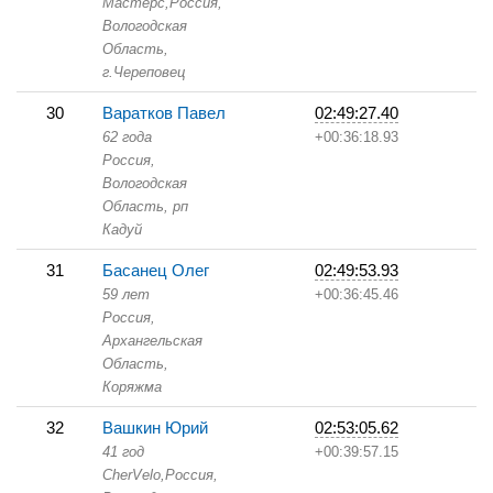
Мастерс,
Россия,
Вологодская
Область,
г.Череповец
30
Варатков Павел
02:49:27.40
62 года
+00:36:18.93
Россия,
Вологодская
Область,
рп
Кадуй
31
Басанец Олег
02:49:53.93
59 лет
+00:36:45.46
Россия,
Архангельская
Область,
Коряжма
32
Вашкин Юрий
02:53:05.62
41 год
+00:39:57.15
CherVelo,
Россия,