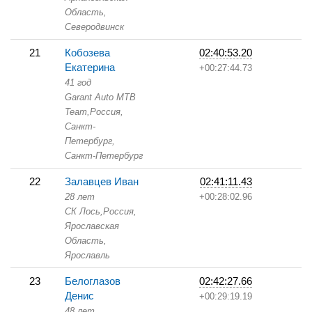
Область,
Северодвинск
21
Кобозева
02:40:53.20
Екатерина
+00:27:44.73
41 год
Garant Auto MTB
Team,
Россия,
Санкт-
Петербург,
Санкт-Петербург
22
Залавцев Иван
02:41:11.43
28 лет
+00:28:02.96
СК Лось,
Россия,
Ярославская
Область,
Ярославль
23
Белоглазов
02:42:27.66
Денис
+00:29:19.19
48 лет