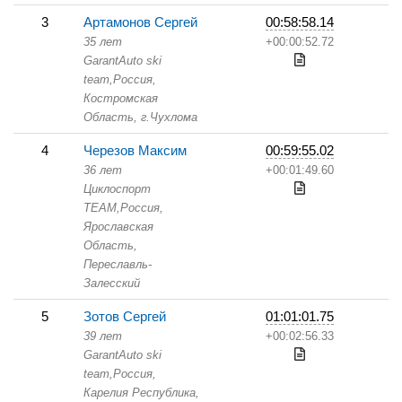
3
Артамонов Сергей
00:58:58.14
35 лет
+00:00:52.72
GarantAuto ski
team,
Россия,
Костромская
Область,
г.Чухлома
4
Черезов Максим
00:59:55.02
36 лет
+00:01:49.60
Циклоспорт
TEAM,
Россия,
Ярославская
Область,
Переславль-
Залесский
5
Зотов Сергей
01:01:01.75
39 лет
+00:02:56.33
GarantAuto ski
team,
Россия,
Карелия Республика,