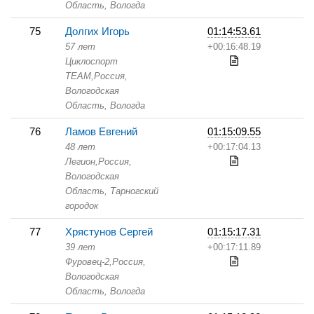
Область,
Вологда
75
Долгих Игорь
01:14:53.61
57 лет
+00:16:48.19
Циклоспорт
TEAM,
Россия,
Вологодская
Область,
Вологда
76
Ламов Евгений
01:15:09.55
48 лет
+00:17:04.13
Легион,
Россия,
Вологодская
Область,
Тарногский
городок
77
Хрястунов Сергей
01:15:17.31
39 лет
+00:17:11.89
Фуровец-2,
Россия,
Вологодская
Область,
Вологда