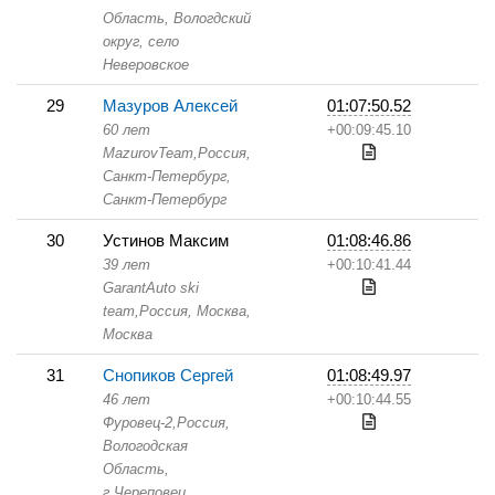
Область,
Вологдский
округ, село
Неверовское
29
Мазуров Алексей
01:07:50.52
60 лет
+00:09:45.10
MazurovTeam,
Россия,
Санкт-Петербург,
Санкт-Петербург
30
Устинов Максим
01:08:46.86
39 лет
+00:10:41.44
GarantAuto ski
team,
Россия, Москва,
Москва
31
Снопиков Сергей
01:08:49.97
46 лет
+00:10:44.55
Фуровец-2,
Россия,
Вологодская
Область,
г.Череповец