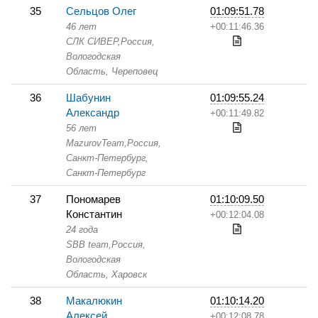
35
Сельцов Олег
01:09:51.78
46 лет
+00:11:46.36
СЛК СИВЕР,
Россия,
Вологодская
Область,
Череповец
36
Шабунин
01:09:55.24
Александр
+00:11:49.82
56 лет
MazurovTeam,
Россия,
Санкт-Петербург,
Санкт-Петербург
37
Пономарев
01:10:09.50
Константин
+00:12:04.08
24 года
SBB team,
Россия,
Вологодская
Область,
Харовск
38
Макалюкин
01:10:14.20
Алексей
+00:12:08.78