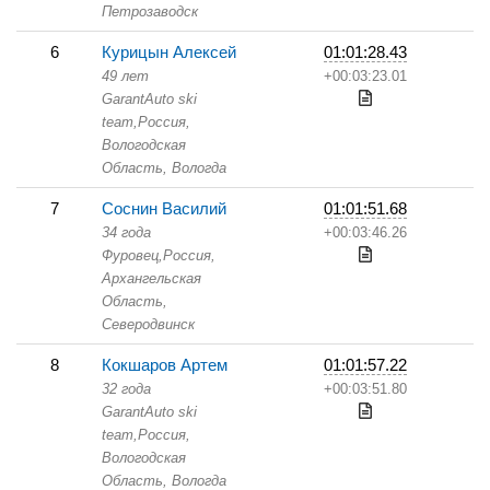
Петрозаводск
6
Курицын Алексей
01:01:28.43
49 лет
+00:03:23.01
GarantAuto ski
team,
Россия,
Вологодская
Область,
Вологда
7
Соснин Василий
01:01:51.68
34 года
+00:03:46.26
Фуровец,
Россия,
Архангельская
Область,
Северодвинск
8
Кокшаров Артем
01:01:57.22
32 года
+00:03:51.80
GarantAuto ski
team,
Россия,
Вологодская
Область,
Вологда