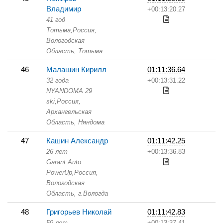
Владимир
+00:13:20.27
41 год
Тотьма,
Россия,
Вологодская
Область,
Тотьма
46
Малашин Кирилл
01:11:36.64
32 года
+00:13:31.22
NYANDOMA 29
ski,
Россия,
Архангельская
Область,
Няндома
47
Кашин Александр
01:11:42.25
26 лет
+00:13:36.83
Garant Auto
PowerUp,
Россия,
Вологодская
Область,
г.Вологда
48
Григорьев Николай
01:11:42.83
59 лет
+00:13:37.41