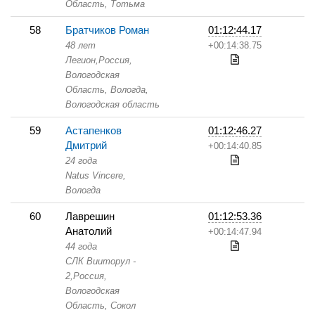
Область,
Тотьма
58
Братчиков Роман
01:12:44.17
48 лет
+00:14:38.75
Легион,
Россия,
Вологодская
Область,
Вологда,
Вологодская область
59
Астапенков
01:12:46.27
Дмитрий
+00:14:40.85
24 года
Natus Vincere,
Вологда
60
Лаврешин
01:12:53.36
Анатолий
+00:14:47.94
44 года
СЛК Вииторул -
2,
Россия,
Вологодская
Область,
Сокол