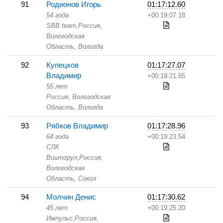
91
Родионов Игорь
01:17:12.60
54 года
+00:19:07.18
SBB team,
Россия,
Вологодская
Область,
Вологда
92
Купецков
01:17:27.07
Владимир
+00:19:21.65
55 лет
Россия, Вологодская
Область,
Вологда
93
Рябков Владимир
01:17:28.96
64 года
+00:19:23.54
СЛК
Вииторул,
Россия,
Вологодская
Область,
Сокол
94
Молчин Денис
01:17:30.62
45 лет
+00:19:25.20
Импульс,
Россия,