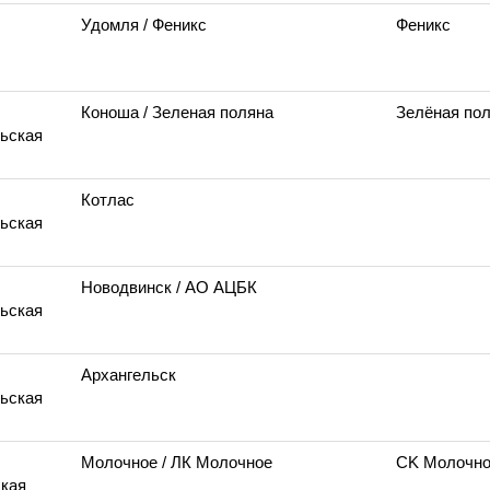
Удомля
/ Феникс
Феникс
Коноша
/ Зеленая поляна
Зелёная по
ьская
Котлас
ьская
Новодвинск
/ АО АЦБК
ьская
Архангельск
ьская
Молочное
/ ЛК Молочное
СK Молочн
кая