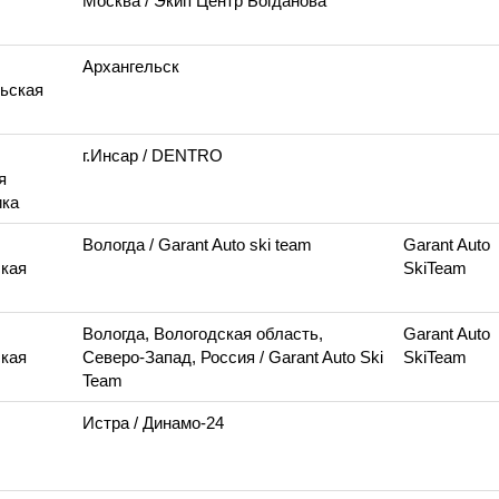
Москва
/ Экип Центр Богданова
Архангельск
ьская
г.Инсар
/ DENTRO
я
ика
Вологда
/ Garant Auto ski team
Garant Auto
кая
SkiTeam
Вологда, Вологодская область,
Garant Auto
кая
Северо-Запад, Россия
/ Garant Auto Ski
SkiTeam
Team
Истра
/ Динамо-24