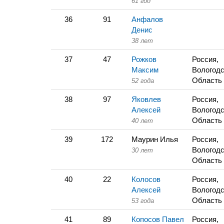
61 год
36
91
Анфалов
Денис
38 лет
37
47
Рожков
Россия,
Максим
Вологодс
Область
52 года
38
97
Яковлев
Россия,
Алексей
Вологодс
Область
40 лет
39
172
Маурин Илья
Россия,
Вологодс
30 лет
Область
40
22
Колосов
Россия,
Алексей
Вологодс
Область
53 года
41
89
Копосов Павел
Россия,