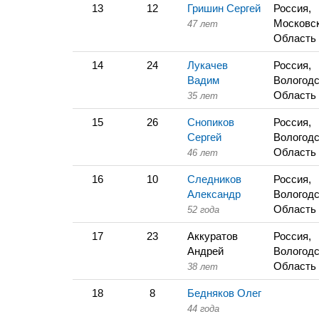
13
12
Гришин Сергей
Россия,
Московс
47 лет
Область
14
24
Лукачев
Россия,
Вадим
Вологодс
Область
35 лет
15
26
Снопиков
Россия,
Сергей
Вологодс
Область
46 лет
16
10
Следников
Россия,
Александр
Вологодс
Область
52 года
17
23
Аккуратов
Россия,
Андрей
Вологодс
Область
38 лет
18
8
Бедняков Олег
44 года