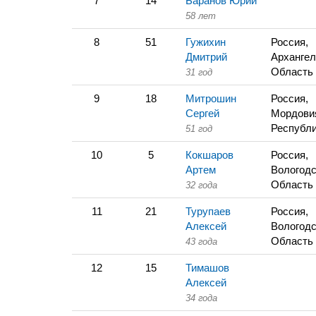
7
14
Баранов Юрий
58 лет
8
51
Гужихин
Россия,
Дмитрий
Архангел
Область
31 год
9
18
Митрошин
Россия,
Сергей
Мордови
Республ
51 год
10
5
Кокшаров
Россия,
Артем
Вологодс
Область
32 года
11
21
Турупаев
Россия,
Алексей
Вологодс
Область
43 года
12
15
Тимашов
Алексей
34 года