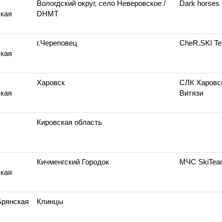
Вологдский округ, село Неверовское
/
Dark horses
кая
DHMT
г.Череповец
CheR.SKI T
кая
Харовск
СЛК Харовс
кая
Витязи
Кировская область
Кичменгский Городок
МЧС SkiTe
кая
Брянская
Клинцы