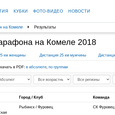
ТИЯ
КУБКИ
ФОТО-ВИДЕО
НОВОСТИ
 на Комеле
Результаты
арафона на Комеле 2018
25 км женщины
Дистанция 25 км мужчины
Дистанци
качать в PDF:
в абсолюте
,
по группам
Город / Клуб
Команда
Рыбинск
/ Фуровец
СК Фуровец
ская