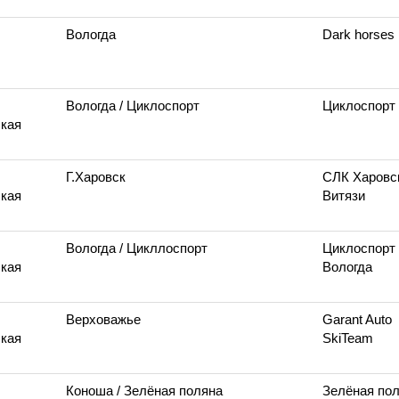
Вологда
Dark horses
Вологда
/ Циклоспорт
Циклоспорт
кая
Г.Харовск
СЛК Харовс
кая
Витязи
Вологда
/ Цикллоспорт
Циклоспорт
кая
Вологда
Верховажье
Garant Auto
кая
SkiTeam
Коноша
/ Зелёная поляна
Зелёная по