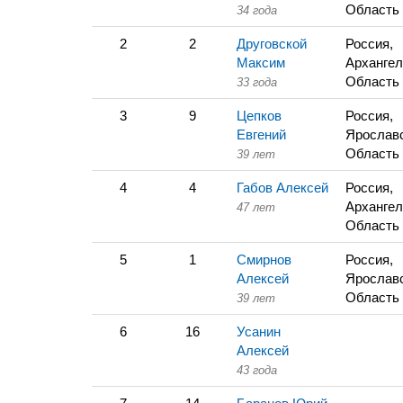
Область
34 года
2
2
Друговской
Россия,
Максим
Архангел
Область
33 года
3
9
Цепков
Россия,
Евгений
Ярослав
Область
39 лет
4
4
Габов Алексей
Россия,
Архангел
47 лет
Область
5
1
Смирнов
Россия,
Алексей
Ярослав
Область
39 лет
6
16
Усанин
Алексей
43 года