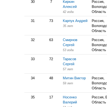
30
7
Киркин
Россия,
Алексей
Вологодс
Область
42 года
31
73
Карпук Андрей
Россия,
Вологодс
35 лет
Область
32
63
Смирнов
Россия,
Сергей
Вологодс
Область
53 года
33
72
Тарасов
Сергей
57 лет
34
48
Митин Виктор
Россия,
Вологодс
59 лет
Область
35
17
Носенко
Россия, 
Валерий
Область