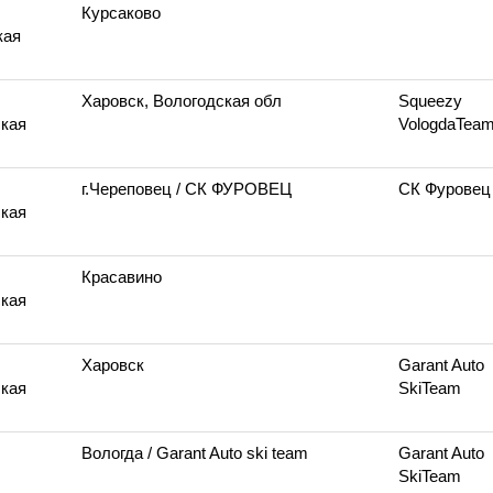
Курсаково
кая
Харовск, Вологодская обл
Squeezy
кая
VologdaTea
г.Череповец
/ СК ФУРОВЕЦ
СК Фуровец
кая
Красавино
кая
Харовск
Garant Auto
кая
SkiTeam
Вологда
/ Garant Auto ski team
Garant Auto
SkiTeam