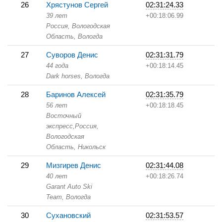
26
Хрястунов Сергей
02:31:24.33
39 лет
+00:18:06.99
Россия, Вологодская
Область,
Вологда
27
Суворов Денис
02:31:31.79
44 года
+00:18:14.45
Dark horses,
Вологда
28
Баринов Алексей
02:31:35.79
56 лет
+00:18:18.45
Восточный
экспресс,
Россия,
Вологодская
Область,
Никольск
29
Мизгирев Денис
02:31:44.08
40 лет
+00:18:26.74
Garant Auto Ski
Team,
Вологда
30
Сухановский
02:31:53.57