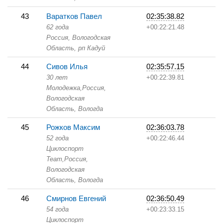
43
Варатков Павел
02:35:38.82
62 года
+00:22:21.48
Россия, Вологодская
Область,
рп Кадуй
44
Сивов Илья
02:35:57.15
30 лет
+00:22:39.81
Молодежка,
Россия,
Вологодская
Область,
Вологда
45
Рожков Максим
02:36:03.78
52 года
+00:22:46.44
Циклоспорт
Team,
Россия,
Вологодская
Область,
Вологда
46
Смирнов Евгений
02:36:50.49
54 года
+00:23:33.15
Циклоспорт