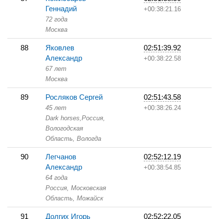
Геннадий
+00:38:21.16
72 года
Москва
88
Яковлев
02:51:39.92
Александр
+00:38:22.58
67 лет
Москва
89
Росляков Сергей
02:51:43.58
45 лет
+00:38:26.24
Dark horses,
Россия,
Вологодская
Область,
Вологда
90
Легчанов
02:52:12.19
Александр
+00:38:54.85
64 года
Россия, Московская
Область,
Можайск
91
Долгих Игорь
02:52:22.05