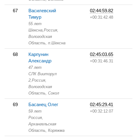
67
Василевский
02:44:59.82
Тимур
+00:31:42.48
55 лет
Шексна,
Россия,
Вологодская
Область,
п.Шексна
68
Карпунин
02:45:03.65
Александр
+00:31:46.31
47 лет
СЛК Вииторул
2,
Россия,
Вологодская
Область,
Сокол
69
Басанец Олег
02:45:29.41
59 лет
+00:32:12.07
Россия,
Архангельская
Область,
Коряжма