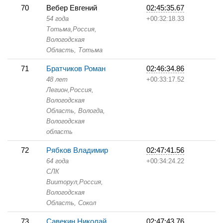
70
Вебер Евгений
02:45:35.67
54 года
+00:32:18.33
Тотьма,
Россия,
Вологодская
Область,
Тотьма
71
Братчиков Роман
02:46:34.86
48 лет
+00:33:17.52
Легион,
Россия,
Вологодская
Область,
Вологда,
Вологодская
область
72
Рябков Владимир
02:47:41.56
64 года
+00:34:24.22
СЛК
Вииторул,
Россия,
Вологодская
Область,
Сокол
73
Савекин Николай
02:47:43.76