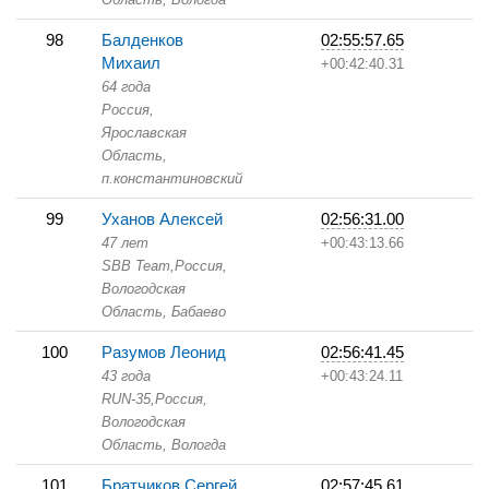
98
Балденков
02:55:57.65
Михаил
+00:42:40.31
64 года
Россия,
Ярославская
Область,
п.константиновский
99
Уханов Алексей
02:56:31.00
47 лет
+00:43:13.66
SBB Team,
Россия,
Вологодская
Область,
Бабаево
100
Разумов Леонид
02:56:41.45
43 года
+00:43:24.11
RUN-35,
Россия,
Вологодская
Область,
Вологда
101
Братчиков Сергей
02:57:45.61