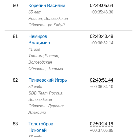
80
Корепин Василий
02:49:05.64
65 лет
+00:35:48.30
Россия, Вологодская
Область,
рп Кадуй
81
Немиров
02:49:49.48
Владимир
+00:36:32.14
41 год
Тотьма,
Россия,
Вологодская
Область,
Тотьма
82
Пинаевский Игорь
02:49:51.44
52 года
+00:36:34.10
SBB Team,
Россия,
Вологодская
Область,
Деревня
Алексино
83
Толстобров
02:50:24.19
Николай
+00:37:06.85
53 года