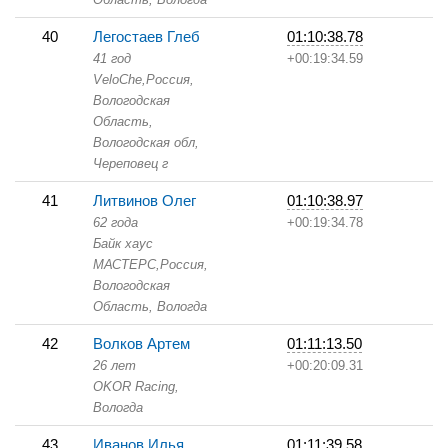
40
Легостаев Глеб
01:10:38.78
41 год
+00:19:34.59
VeloChe,
Россия,
Вологодская
Область,
Вологодская обл,
Череповец г
41
Литвинов Олег
01:10:38.97
62 года
+00:19:34.78
Байк хаус
МАСТЕРС,
Россия,
Вологодская
Область,
Вологда
42
Волков Артем
01:11:13.50
26 лет
+00:20:09.31
OKOR Racing,
Вологда
43
Иванов Илья
01:11:39.58