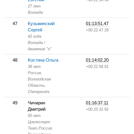
27 лет
Вологда
47
Кузьминский
01:13:51.47
Сергей
+00:22:47.28
42 года
Вологда /
движение "о"
48
Костина Ольга
01:14:02.20
38 лет
+00:22:58.01
Россия,
Вологодская
Область,
Cherepovets
49
Чичирин
01:16:37.11
Дмитрий
+00:25:32.92
50 лет
Циклоспорт
Team,
Россия,