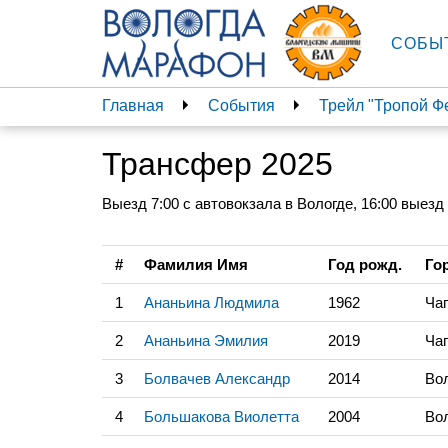
СОБЫ
Главная
События
Трейл "Тропой Ф
Трансфер 2025
Выезд 7:00 с автовокзала в Вологде, 16:00 выезд
#
Фамилия Имя
Год рожд.
Го
1
Ананьина Людмила
1962
Ча
2
Ананьина Эмилия
2019
Ча
3
Болвачев Александр
2014
Во
4
Большакова Виолетта
2004
Во