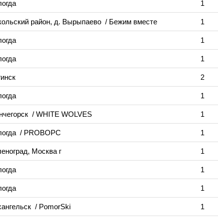
логда
1
кольский район, д. Вырыпаево
/ Бежим вместе
1
логда
1
логда
1
гинск
2
логда
1
нчегорск
/ WHITE WOLVES
1
логда
/ PROВОРС
1
еноград, Москва г
1
логда
1
логда
1
хангельск
/ PomorSki
1