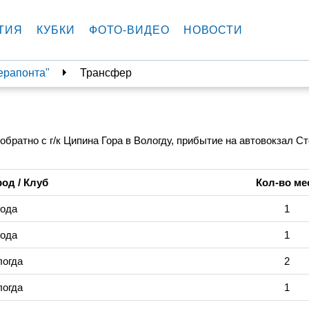
ТИЯ
КУБКИ
ФОТО-ВИДЕО
НОВОСТИ
ерапонта"
Трансфер
 обратно с г/к Ципина Гора в Вологду, прибытие на автовокзал С
род / Клуб
Кол-во ме
года
1
года
1
логда
2
логда
1