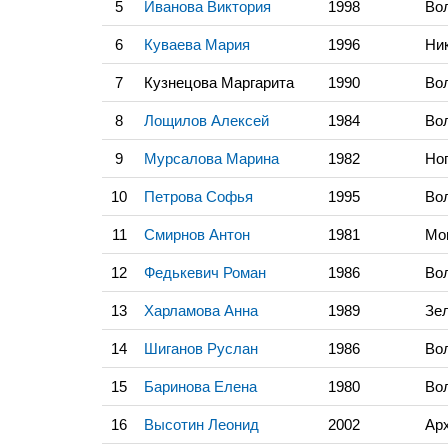
5
Иванова Виктория
1998
Во
6
Куваева Мария
1996
Ни
7
Кузнецова Маргарита
1990
Во
8
Лощилов Алексей
1984
Во
9
Мурсалова Марина
1982
Но
10
Петрова Софья
1995
Во
11
Смирнов Антон
1981
Мо
12
Федькевич Роман
1986
Во
13
Харламова Анна
1989
Зел
14
Шиганов Руслан
1986
Во
15
Баринова Елена
1980
Во
16
Высотин Леонид
2002
Ар