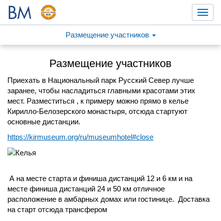
Toggl
navig
Размещение участников
Размещение участников
Приехать в Национальный парк Русский Север лучше
заранее, чтобы насладиться главными красотами этих
мест. Разместиться , к примеру можно прямо в келье
Кирилло-Белозерского монастыря, отсюда стартуют
основные дистанции.
https://kirmuseum.org/ru/museumhotel#close
А на месте старта и финиша дистанций 12 и 6 км и на
месте финиша дистанций 24 и 50 км отличное
расположение в амбарных домах или гостинице. Доставка
на старт отсюда трансфером