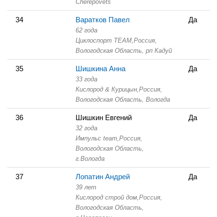
Cherepovets
34
Варатков Павел
Да
62 года
Циклоспорт TEAM,
Россия,
Вологодская Область,
рп Кадуй
35
Шишкина Анна
Да
33 года
Кислород & Курицын,
Россия,
Вологодская Область,
Вологда
36
Шишкин Евгений
Да
32 года
Импульс team,
Россия,
Вологодская Область,
г.Вологда
37
Лопатин Андрей
Да
39 лет
Кислород строй дом,
Россия,
Вологодская Область,