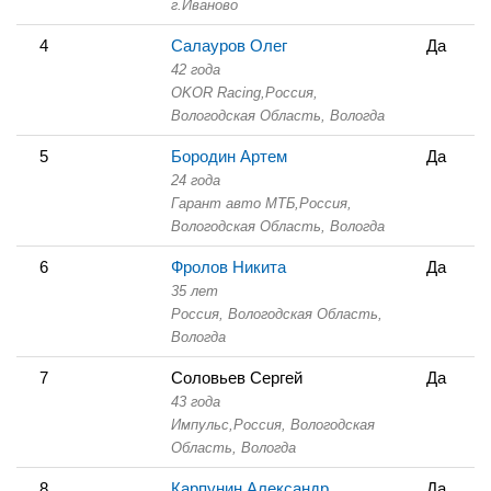
г.Иваново
4
Салауров Олег
Да
42 года
OKOR Racing,
Россия,
Вологодская Область,
Вологда
5
Бородин Артем
Да
24 года
Гарант авто МТБ,
Россия,
Вологодская Область,
Вологда
6
Фролов Никита
Да
35 лет
Россия, Вологодская Область,
Вологда
7
Соловьев Сергей
Да
43 года
Импульс,
Россия, Вологодская
Область,
Вологда
8
Карпунин Александр
Да