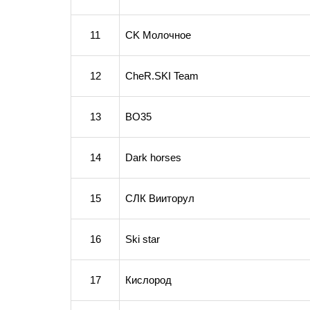
11
СK Молочное
12
CheR.SKI Team
13
ВО35
14
Dark horses
15
СЛК Вииторул
16
Ski star
17
Кислород