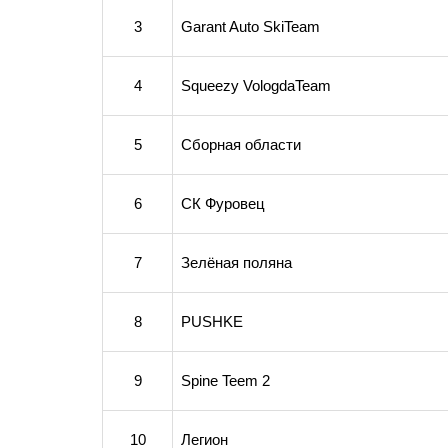
3
Garant Auto SkiTeam
4
Squeezy VologdaTeam
5
Сборная области
6
СК Фуровец
7
Зелёная поляна
8
PUSHKE
9
Spine Teem 2
10
Легион