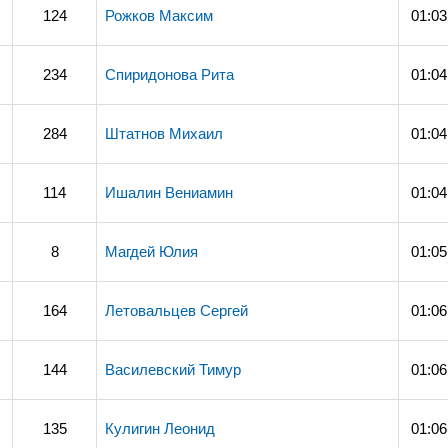
124
Рожков Максим
01:03
234
Спиридонова Рита
01:04
284
Штатнов Михаил
01:04
114
Ишалин Вениамин
01:04
8
Магдей Юлия
01:05
164
Летовальцев Сергей
01:06
144
Василевский Тимур
01:06
135
Кулигин Леонид
01:06