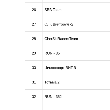
26
SBB Team
27
СЛК Вииторул -2
28
CherSkiRacersTeam
29
RUN - 35
30
Циклоспорт ВИПЭ
31
Тотьма 2
32
RUN - 352