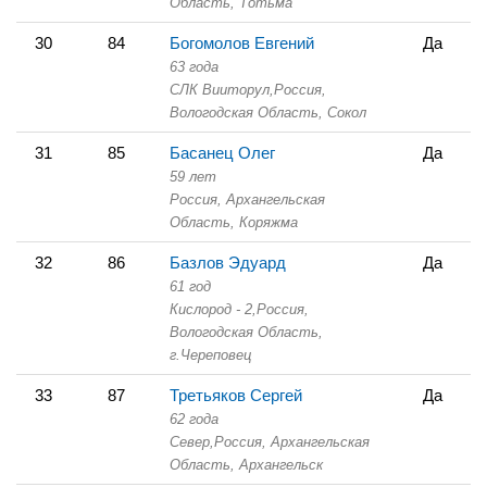
Область,
Тотьма
30
84
Богомолов Евгений
Да
63 года
СЛК Вииторул,
Россия,
Вологодская Область,
Сокол
31
85
Басанец Олег
Да
59 лет
Россия, Архангельская
Область,
Коряжма
32
86
Базлов Эдуард
Да
61 год
Кислород - 2,
Россия,
Вологодская Область,
г.Череповец
33
87
Третьяков Сергей
Да
62 года
Север,
Россия, Архангельская
Область,
Архангельск