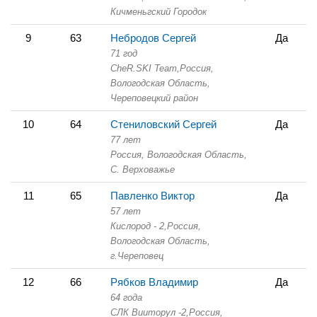
Кичменьгский Городок
9
63
Небродов Сергей
Да
71 год
CheR.SKI Team,
Россия,
Вологодская Область,
Череповецкий район
10
64
Стениловский Сергей
Да
77 лет
Россия, Вологодская Область,
С. Верховажье
11
65
Павленко Виктор
Да
57 лет
Кислород - 2,
Россия,
Вологодская Область,
г.Череповец
12
66
Рябков Владимир
Да
64 года
СЛК Вииторул -2,
Россия,