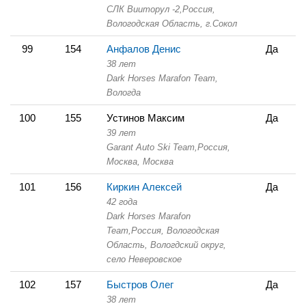
СЛК Вииторул -2,
Россия,
Вологодская Область,
г.Сокол
99
154
Анфалов Денис
Да
38 лет
Dark Horses Marafon Team,
Вологда
100
155
Устинов Максим
Да
39 лет
Garant Auto Ski Team,
Россия,
Москва,
Москва
101
156
Киркин Алексей
Да
42 года
Dark Horses Marafon
Team,
Россия, Вологодская
Область,
Вологдский округ,
село Неверовское
102
157
Быстров Олег
Да
38 лет