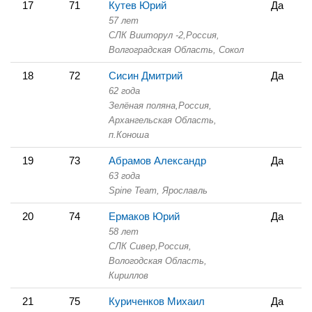
17
71
Кутев Юрий
Да
57 лет
СЛК Вииторул -2,
Россия,
Волгоградская Область,
Сокол
18
72
Сисин Дмитрий
Да
62 года
Зелёная поляна,
Россия,
Архангельская Область,
п.Коноша
19
73
Абрамов Александр
Да
63 года
Spine Team,
Ярославль
20
74
Ермаков Юрий
Да
58 лет
СЛК Сивер,
Россия,
Вологодская Область,
Кириллов
21
75
Куриченков Михаил
Да