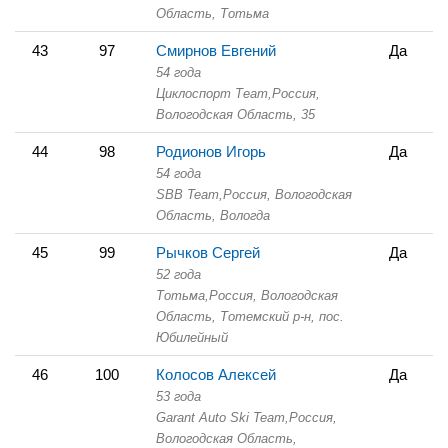
Область,
Тотьма
43
97
Смирнов Евгений
Да
54 года
Циклоспорт Теаm,
Россия,
Вологодская Область,
35
44
98
Родионов Игорь
Да
54 года
SBB Team,
Россия, Вологодская
Область,
Вологда
45
99
Рычков Сергей
Да
52 года
Тотьма,
Россия, Вологодская
Область,
Тотемский р-н, пос.
Юбилейный
46
100
Колосов Алексей
Да
53 года
Garant Auto Ski Team,
Россия,
Вологодская Область,