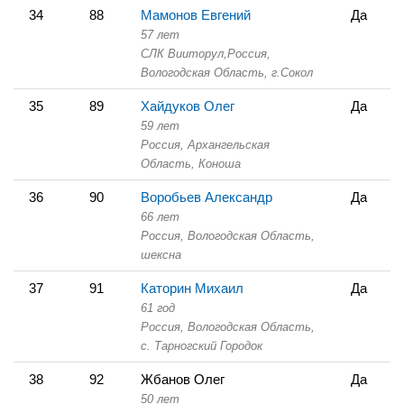
34
88
Мамонов Евгений
Да
57 лет
СЛК Вииторул,
Россия,
Вологодская Область,
г.Сокол
35
89
Хайдуков Олег
Да
59 лет
Россия, Архангельская
Область,
Коноша
36
90
Воробьев Александр
Да
66 лет
Россия, Вологодская Область,
шексна
37
91
Каторин Михаил
Да
61 год
Россия, Вологодская Область,
с. Тарногский Городок
38
92
Жбанов Олег
Да
50 лет