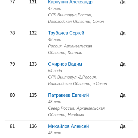
77
131
Карпунин Александр
Да
47 лет
СЛК Вииторул,
Россия,
Вологодская Область,
Сокол
78
132
Трубачев Сергей
Да
48 лет
Россия, Архангельская
Область,
Котлас
79
133
Смирнов Вадим
Да
54 года
СЛК Вииторул -2,
Россия,
Вологодская Область,
г.Сокол
80
135
Патракеев Евгений
Да
48 лет
Север,
Россия, Архангельская
Область,
Няндома
81
136
Михайлов Алексей
Да
48 лет