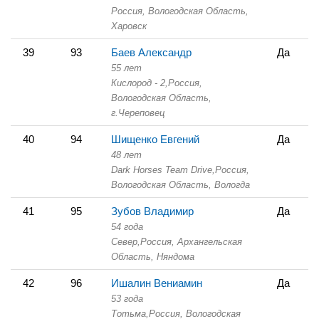
Россия, Вологодская Область,
Харовск
39
93
Баев Александр
Да
55 лет
Кислород - 2,
Россия,
Вологодская Область,
г.Череповец
40
94
Шищенко Евгений
Да
48 лет
Dark Horses Team Drive,
Россия,
Вологодская Область,
Вологда
41
95
Зубов Владимир
Да
54 года
Север,
Россия, Архангельская
Область,
Няндома
42
96
Ишалин Вениамин
Да
53 года
Тотьма,
Россия, Вологодская