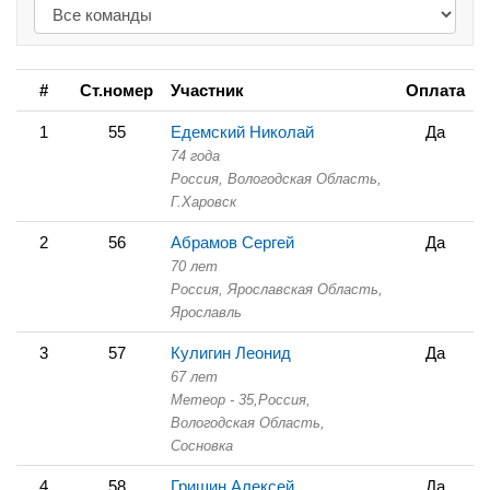
#
Ст.номер
Участник
Оплата
1
55
Едемский Николай
Да
74 года
Россия, Вологодская Область,
Г.Харовск
2
56
Абрамов Сергей
Да
70 лет
Россия, Ярославская Область,
Ярославль
3
57
Кулигин Леонид
Да
67 лет
Метеор - 35,
Россия,
Вологодская Область,
Сосновка
4
58
Гришин Алексей
Да