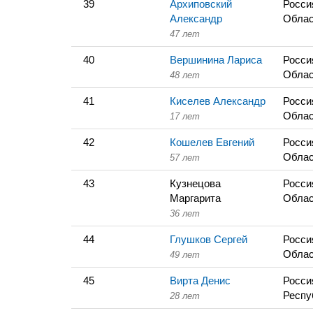
39
Архиповский
Росси
Александр
Облас
47 лет
40
Вершинина Лариса
Росси
Облас
48 лет
41
Киселев Александр
Росси
Облас
17 лет
42
Кошелев Евгений
Росси
Облас
57 лет
43
Кузнецова
Росси
Маргарита
Облас
36 лет
44
Глушков Сергей
Росси
Облас
49 лет
45
Вирта Денис
Росси
Респу
28 лет