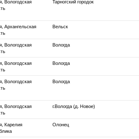
я, Вологодская
Тарногский городок
ть
я, Архангельская
Вельск
ть
я, Вологодская
Вологда
ть
я, Вологодская
Вологда
ть
я, Вологодская
Вологда
ть
я, Вологодская
г.Вологда (д. Новое)
ть
я, Карелия
Олонец
блика