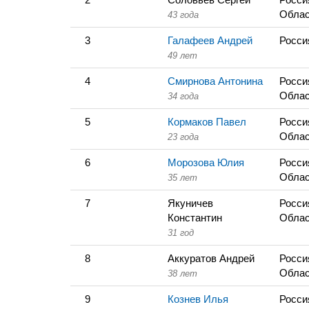
Облас
43 года
3
Галафеев Андрей
Росси
49 лет
4
Смирнова Антонина
Росси
Облас
34 года
5
Кормаков Павел
Росси
Облас
23 года
6
Морозова Юлия
Росси
Облас
35 лет
7
Якуничев
Росси
Константин
Облас
31 год
8
Аккуратов Андрей
Росси
Облас
38 лет
9
Кознев Илья
Росси