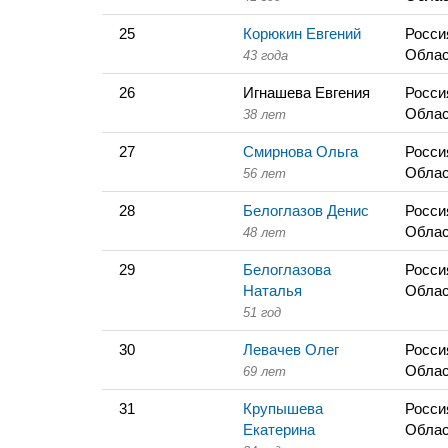
25
Корюкин Евгений
Росси
Облас
43 года
26
Игнашева Евгения
Росси
Облас
38 лет
27
Смирнова Ольга
Росси
Облас
56 лет
28
Белоглазов Денис
Росси
Облас
48 лет
29
Белоглазова
Росси
Наталья
Облас
51 год
30
Левачев Олег
Росси
Облас
69 лет
31
Крупышева
Росси
Екатерина
Облас