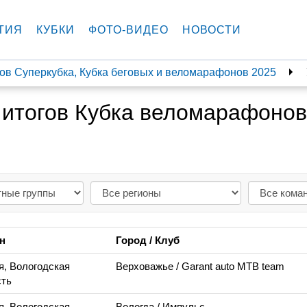
ТИЯ
КУБКИ
ФОТО-ВИДЕО
НОВОСТИ
ов Суперкубка, Кубка беговых и веломарафонов 2025
 итогов Кубка веломарафонов
н
Город / Клуб
я, Вологодская
Верховажье
/ Garant auto MTB team
ть
я, Вологодская
Вологда
/ Импульс