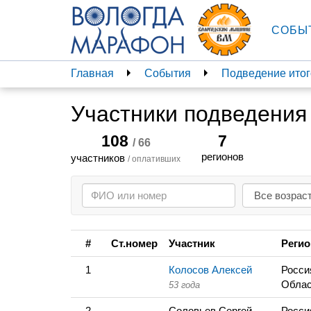
СОБЫ
Главная
События
Подведение итог
Участники подведения
108
7
/ 66
регионов
участников
/ оплативших
#
Ст.номер
Участник
Регио
1
Колосов Алексей
Росси
Облас
53 года
2
Соловьев Сергей
Росси