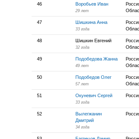
46
Воробьев Иван
Росси
Облас
29 лет
47
Шишкина Анна
Росси
Облас
33 года
48
Шишкин Евгений
Росси
Облас
32 года
49
Подобедова Жанна
Росси
Облас
49 лет
50
Подобедов Олег
Росси
Облас
57 лет
51
Окуневич Сергей
Росси
33 года
52
Вылегжанин
Росси
Дмитрий
34 года
53
Багрецов Дамир
Росси