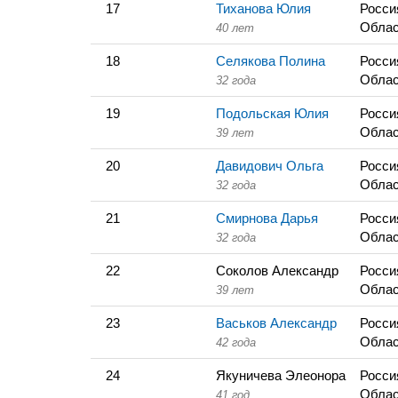
17
Тиханова Юлия
Росси
Облас
40 лет
18
Селякова Полина
Росси
Облас
32 года
19
Подольская Юлия
Росси
Облас
39 лет
20
Давидович Ольга
Росси
Облас
32 года
21
Смирнова Дарья
Росси
Облас
32 года
22
Соколов Александр
Росси
Облас
39 лет
23
Васьков Александр
Росси
Облас
42 года
24
Якуничева Элеонора
Росси
Облас
41 год