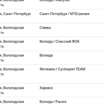
ть
я, Санкт-Петербург
Санкт-Петербург
/ МТБтренинг
я, Вологодская
Сямжа
ть
я, Вологодская
Вологда
/ Спасский ФОК
ть
я, Вологодская
Вологда
ть
я, Вологодская
Фетинино
/ Cyclosport TEAM
ть
я, Вологодская
Харовск
ть
я, Вологодская
Вологда
/ Pacers