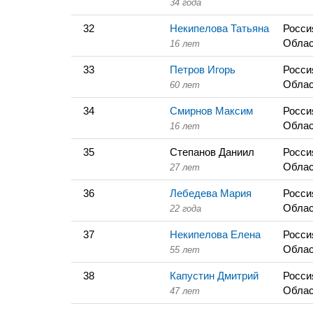
34 года
32
Некипелова Татьяна
Росси
Облас
16 лет
33
Петров Игорь
Росси
Облас
60 лет
34
Смирнов Максим
Росси
Облас
16 лет
35
Степанов Даниил
Росси
Облас
27 лет
36
Лебедева Мария
Росси
Облас
22 года
37
Некипелова Елена
Росси
Облас
55 лет
38
Капустин Дмитрий
Росси
Облас
47 лет