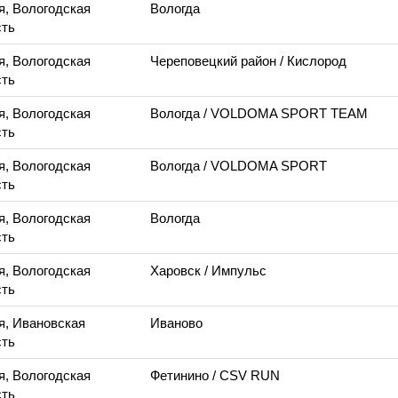
я, Вологодская
Вологда
ть
я, Вологодская
Череповецкий район
/ Кислород
ть
я, Вологодская
Вологда
/ VOLDOMA SPORT TEAM
ть
я, Вологодская
Вологда
/ VOLDOMA SPORT
ть
я, Вологодская
Вологда
ть
я, Вологодская
Харовск
/ Импульс
ть
я, Ивановская
Иваново
ть
я, Вологодская
Фетинино
/ CSV RUN
ть