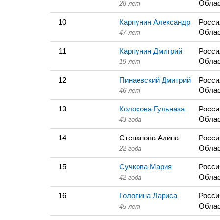
Облас
28 лет
10
Карпунин Александр
Росси
Облас
47 лет
11
Карпунин Дмитрий
Росси
Облас
19 лет
12
Пинаевский Дмитрий
Росси
Облас
46 лет
13
Колосова Гульназа
Росси
Облас
43 года
14
Степанова Алина
Росси
Облас
22 года
15
Сучкова Мария
Росси
Облас
42 года
16
Головина Лариса
Росси
Облас
45 лет