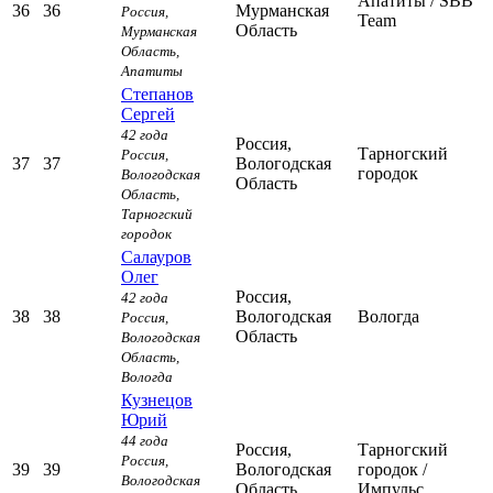
Апатиты
/ SBB
36
36
Мурманская
Россия,
Team
Область
Мурманская
Область,
Апатиты
Степанов
Сергей
42 года
Россия,
Тарногский
Россия,
37
37
Вологодская
городок
Вологодская
Область
Область,
Тарногский
городок
Салауров
Олег
Россия,
42 года
38
38
Вологодская
Вологда
Россия,
Область
Вологодская
Область,
Вологда
Кузнецов
Юрий
44 года
Россия,
Тарногский
Россия,
39
39
Вологодская
городок
/
Вологодская
Область
Импульс