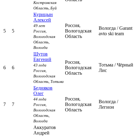
Костромская
Область,
Буй
Курицын
Алексей
Россия,
49 лет
Вологда
/ Garant
5
5
Вологодская
Россия,
avto ski team
Область
Вологодская
Область,
Вологда
Шутов
Евгений
Россия,
Тотьма
/ Чёрный
43 года
6
6
Вологодская
Лис
Россия,
Область
Вологодская
Область,
Тотьма
Бедняков
Олег
Россия,
44 года
Вологда
/
7
7
Вологодская
Россия,
Легион
Область
Вологодская
Область,
Вологда
Аккуратов
Андрей