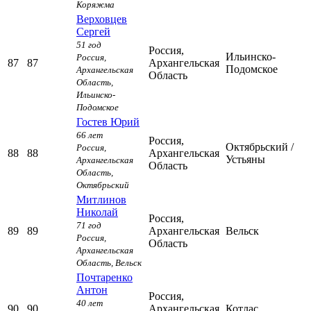
Коряжма
Верховцев
Сергей
51 год
Россия,
Ильинско-
Россия,
87
87
Архангельская
Подомское
Архангельская
Область
Область,
Ильинско-
Подомское
Гостев Юрий
66 лет
Россия,
Октябрьский
/
Россия,
88
88
Архангельская
Устьяны
Архангельская
Область
Область,
Октябрьский
Митлинов
Николай
Россия,
71 год
89
89
Архангельская
Вельск
Россия,
Область
Архангельская
Область,
Вельск
Почтаренко
Антон
Россия,
40 лет
90
90
Архангельская
Котлас