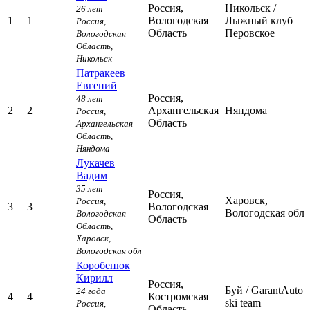
Россия,
Никольск
/
26 лет
1
1
Вологодская
Лыжный клуб
Россия,
Область
Перовское
Вологодская
Область,
Никольск
Патракеев
Евгений
Россия,
48 лет
2
2
Архангельская
Няндома
Россия,
Область
Архангельская
Область,
Няндома
Лукачев
Вадим
35 лет
Россия,
Харовск,
Россия,
3
3
Вологодская
Вологодская обл
Вологодская
Область
Область,
Харовск,
Вологодская обл
Коробенюк
Кирилл
Россия,
Буй
/ GarantAuto
24 года
4
4
Костромская
ski team
Россия,
Область