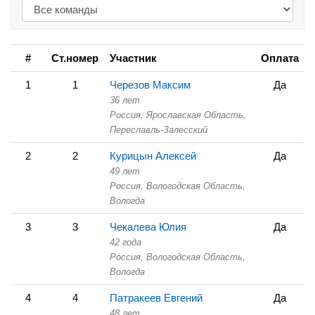
#
Ст.номер
Участник
Оплата
1
1
Черезов Максим
Да
36 лет
Россия, Ярославская Область,
Переславль-Залесский
2
2
Курицын Алексей
Да
49 лет
Россия, Вологодская Область,
Вологда
3
3
Чекалева Юлия
Да
42 года
Россия, Вологодская Область,
Вологда
4
4
Патракеев Евгений
Да
48 лет