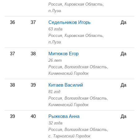
Россия, Кировская Область,
п.Луза
36
37
Седельников Игорь
Да
63 года
Россия, Кировская Область,
п.Луза
37
38
Митюков Егор
Да
26 лет
Россия, Вологодская Область,
Кичменгский Городок
38
39
Китаев Василий
Да
81 год
Россия, Вологодская Область,
Кичменгский Городок
39
40
Рыжкова Анна
Да
32 года
Россия, Вологодская Область,
с. Тарногский Городок