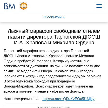
Toggl
navig
О событии
Лыжный марафон свободным стилем
памяти директора Тарногской ДЮСШ
И.А. Храпова и Михаила Ордина
Тарногский марафон первого директора Тарногской
ДЮСШ
Ивана Антоновича Храпова и
памяти Михаила
Ордина
пройдет 21 февраля. Каждый участник вне
зависимости от дистанции на финише получит сразу две
памятные медали финишера. В самобытный городок
собираются каждый год представители и других регионов.
В этом году гонка проходит при поддержке
ВологдаМарафон. Всех
участников ждет питание на
трассе и горячее питание в кафе после финиша.
Наш телеграмм-канал.
https://t.me/+Ql0zYvEOu5I1Mjky