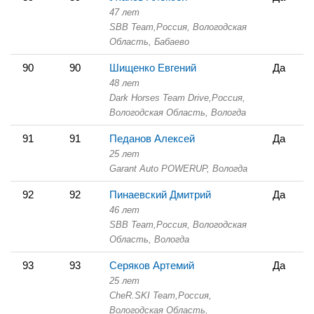
47 лет
SBB Team,
Россия, Вологодская
Область,
Бабаево
90
90
Шищенко Евгений
Да
48 лет
Dark Horses Team Drive,
Россия,
Вологодская Область,
Вологда
91
91
Педанов Алексей
Да
25 лет
Garant Auto POWERUP,
Вологда
92
92
Пинаевский Дмитрий
Да
46 лет
SBB Team,
Россия, Вологодская
Область,
Вологда
93
93
Серяков Артемий
Да
25 лет
CheR.SKI Team,
Россия,
Вологодская Область,