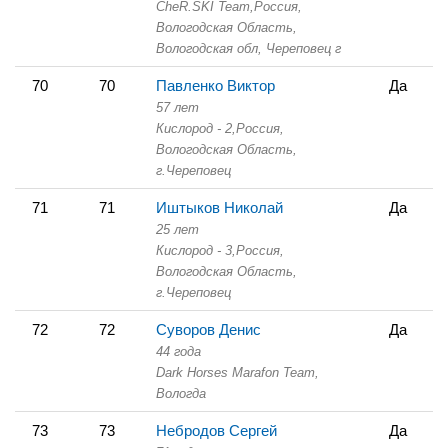
CheR.SKI Team,
Россия,
Вологодская Область,
Вологодская обл, Череповец г
70
70
Павленко Виктор
Да
57 лет
Кислород - 2,
Россия,
Вологодская Область,
г.Череповец
71
71
Иштыков Николай
Да
25 лет
Кислород - 3,
Россия,
Вологодская Область,
г.Череповец
72
72
Суворов Денис
Да
44 года
Dark Horses Marafon Team,
Вологда
73
73
Небродов Сергей
Да