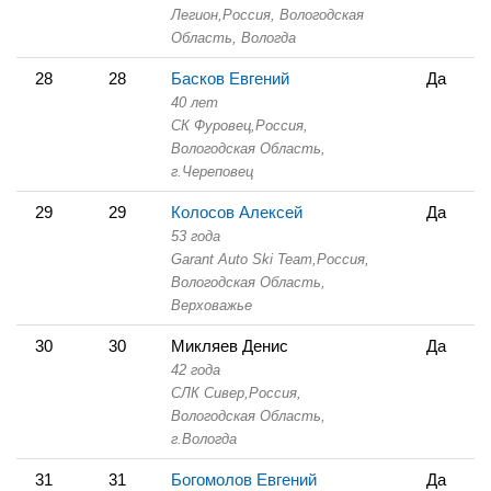
Легион,
Россия, Вологодская
Область,
Вологда
28
28
Басков Евгений
Да
40 лет
СК Фуровец,
Россия,
Вологодская Область,
г.Череповец
29
29
Колосов Алексей
Да
53 года
Garant Auto Ski Team,
Россия,
Вологодская Область,
Верховажье
30
30
Микляев Денис
Да
42 года
СЛК Сивер,
Россия,
Вологодская Область,
г.Вологда
31
31
Богомолов Евгений
Да