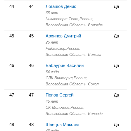
44
44
Логашов Денис
Да
38 лет
Циклоспорт Теаm,
Россия,
Вологодская Область,
Вологда
45
45
Архипов Дмитрий
Да
26 лет
Рыбнадзор,
Россия,
Вологодская Область,
Вожега
46
46
Бабаурин Василий
Да
64 года
СЛК Вииторул,
Россия,
Вологодская Область,
Сокол
47
47
Попов Сергей
Да
45 лет
СK Молочное,
Россия,
Вологодская Область,
Вологда
48
48
Швецов Максим
Да
43 года