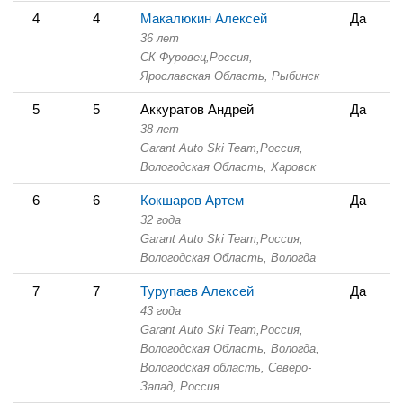
4
4
Макалюкин Алексей
Да
36 лет
СК Фуровец,
Россия,
Ярославская Область,
Рыбинск
5
5
Аккуратов Андрей
Да
38 лет
Garant Auto Ski Team,
Россия,
Вологодская Область,
Харовск
6
6
Кокшаров Артем
Да
32 года
Garant Auto Ski Team,
Россия,
Вологодская Область,
Вологда
7
7
Турупаев Алексей
Да
43 года
Garant Auto Ski Team,
Россия,
Вологодская Область,
Вологда,
Вологодская область, Северо-
Запад, Россия