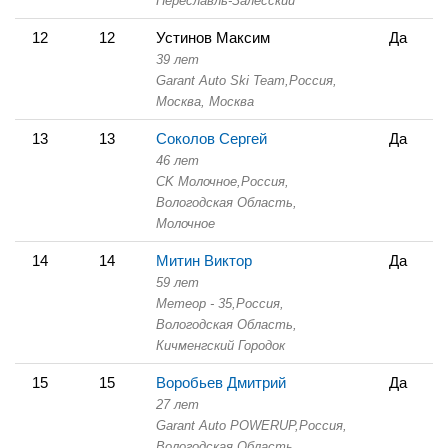
Переславль-Залесский
12
12
Устинов Максим
Да
39 лет
Garant Auto Ski Team,
Россия,
Москва,
Москва
13
13
Соколов Сергей
Да
46 лет
СK Молочное,
Россия,
Вологодская Область,
Молочное
14
14
Митин Виктор
Да
59 лет
Метеор - 35,
Россия,
Вологодская Область,
Кичменгский Городок
15
15
Воробьев Дмитрий
Да
27 лет
Garant Auto POWERUP,
Россия,
Вологодская Область,