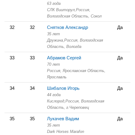
63 года
СЛК Вииторул,
Россия,
Вологодская Область,
Сокол
32
32
Снятков Александр
Да
35 лет
Дружина,
Россия, Вологодская
Область,
Вологда
33
33
Абрамов Сергей
Да
70 лет
Россия, Ярославская Область,
Ярославль
34
34
Шибалов Игорь
Да
44 года
Кислород,
Россия, Вологодская
Область,
г.Череповец
35
35
Лукачев Вадим
Да
35 лет
Dark Horses Marafon