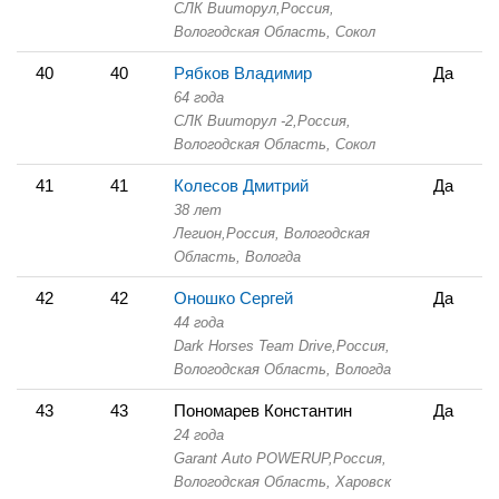
СЛК Вииторул,
Россия,
Вологодская Область,
Сокол
40
40
Рябков Владимир
Да
64 года
СЛК Вииторул -2,
Россия,
Вологодская Область,
Сокол
41
41
Колесов Дмитрий
Да
38 лет
Легион,
Россия, Вологодская
Область,
Вологда
42
42
Оношко Сергей
Да
44 года
Dark Horses Team Drive,
Россия,
Вологодская Область,
Вологда
43
43
Пономарев Константин
Да
24 года
Garant Auto POWERUP,
Россия,
Вологодская Область,
Харовск