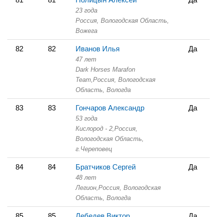
23 года
Россия, Вологодская Область,
Вожега
82
82
Иванов Илья
Да
47 лет
Dark Horses Marafon
Team,
Россия, Вологодская
Область,
Вологда
83
83
Гончаров Александр
Да
53 года
Кислород - 2,
Россия,
Вологодская Область,
г.Череповец
84
84
Братчиков Сергей
Да
48 лет
Легион,
Россия, Вологодская
Область,
Вологда
85
85
Лебедев Виктор
Да