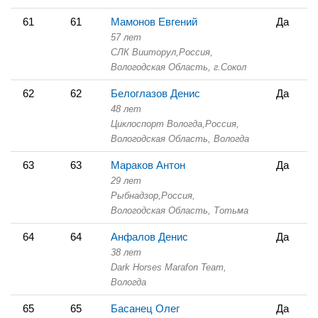
61
61
Мамонов Евгений
Да
57 лет
СЛК Вииторул,
Россия,
Вологодская Область,
г.Сокол
62
62
Белоглазов Денис
Да
48 лет
Циклоспорт Вологда,
Россия,
Вологодская Область,
Вологда
63
63
Мараков Антон
Да
29 лет
Рыбнадзор,
Россия,
Вологодская Область,
Тотьма
64
64
Анфалов Денис
Да
38 лет
Dark Horses Marafon Team,
Вологда
65
65
Басанец Олег
Да