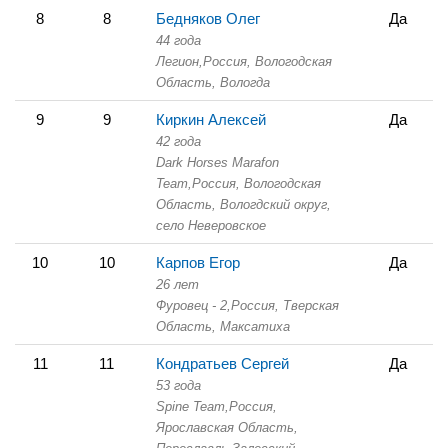
8
8
Бедняков Олег
Да
44 года
Легион,
Россия, Вологодская
Область,
Вологда
9
9
Киркин Алексей
Да
42 года
Dark Horses Marafon
Team,
Россия, Вологодская
Область,
Вологдский округ,
село Неверовское
10
10
Карпов Егор
Да
26 лет
Фуровец - 2,
Россия, Тверская
Область,
Максатиха
11
11
Кондратьев Сергей
Да
53 года
Spine Team,
Россия,
Ярославская Область,