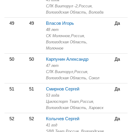
СЛК Вииторул -2,
Россия,
Вологодская Область,
Вологда
49
49
Власов Игорь
Да
48 лет
СK Молочное,
Россия,
Вологодская Область,
Молочное
50
50
Карпунин Александр
Да
47 лет
СЛК Вииторул,
Россия,
Вологодская Область,
Сокол
51
51
Смирнов Сергей
Да
53 года
Циклоспорт Теаm,
Россия,
Вологодская Область,
Харовск
52
52
Колычев Сергей
Да
41 год
SBB Team,
Россия, Вологодская