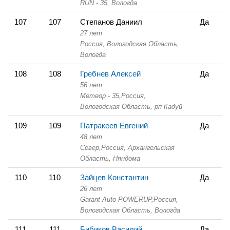
RUN - 35,
Вологда
107
107
Степанов Даниил
Да
27 лет
Россия, Вологодская Область,
Вологда
108
108
Гребнев Алексей
Да
56 лет
Метеор - 35,
Россия,
Вологодская Область,
рп Кадуй
109
109
Патракеев Евгений
Да
48 лет
Север,
Россия, Архангельская
Область,
Няндома
110
110
Зайцев Константин
Да
26 лет
Garant Auto POWERUP,
Россия,
Вологодская Область,
Вологда
111
111
Бибиков Василий
Да