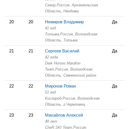
Север,
Россия, Архангельская
Область,
Няндома
20
20
Немиров Владимир
Да
41 год
Тотьма,
Россия, Вологодская
Область,
Тотьма
21
21
Сергеев Василий
Да
42 года
Dark Horses Marafon
Team,
Россия, Вологодская
Область,
Сямженский район
22
22
Миронов Роман
Да
51 год
Кислород,
Россия, Вологодская
Область,
г.Череповец
23
23
Михайлов Алексей
Да
48 лет
CheR.SKI Team,
Россия,