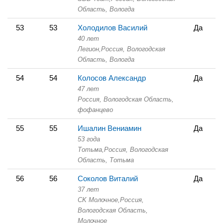
Область,
Вологда
53
53
Холодилов Василий
Да
40 лет
Легион,
Россия, Вологодская
Область,
Вологда
54
54
Колосов Александр
Да
47 лет
Россия, Вологодская Область,
фофанцево
55
55
Ишалин Вениамин
Да
53 года
Тотьма,
Россия, Вологодская
Область,
Тотьма
56
56
Соколов Виталий
Да
37 лет
СK Молочное,
Россия,
Вологодская Область,
Молочное