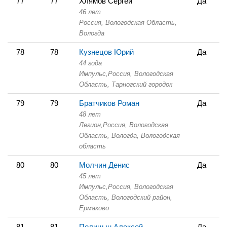
77
77
Хлямов Сергей
Да
46 лет
Россия, Вологодская Область,
Вологда
78
78
Кузнецов Юрий
Да
44 года
Импульс,
Россия, Вологодская
Область,
Тарногский городок
79
79
Братчиков Роман
Да
48 лет
Легион,
Россия, Вологодская
Область,
Вологда, Вологодская
область
80
80
Молчин Денис
Да
45 лет
Импульс,
Россия, Вологодская
Область,
Вологодский район,
Ермаково
81
81
Полицын Алексей
Да