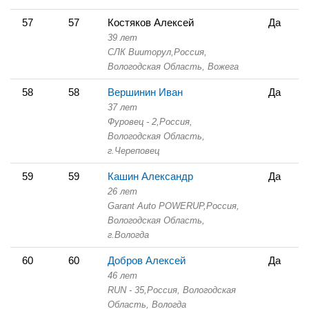
57
57
Костяков Алексей
Да
39 лет
СЛК Вииторул,
Россия,
Вологодская Область,
Вожега
58
58
Вершинин Иван
Да
37 лет
Фуровец - 2,
Россия,
Вологодская Область,
г.Череповец
59
59
Кашин Александр
Да
26 лет
Garant Auto POWERUP,
Россия,
Вологодская Область,
г.Вологда
60
60
Добров Алексей
Да
46 лет
RUN - 35,
Россия, Вологодская
Область,
Вологда