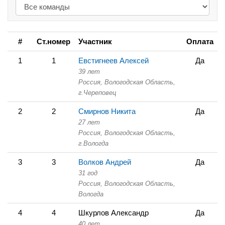
#
Ст.номер
Участник
Оплата
1
1
Евстигнеев Алексей
Да
39 лет
Россия, Вологодская Область,
г.Череповец
2
2
Смирнов Никита
Да
27 лет
Россия, Вологодская Область,
г.Вологда
3
3
Волков Андрей
Да
31 год
Россия, Вологодская Область,
Вологда
4
4
Шкурлов Александр
Да
40 лет