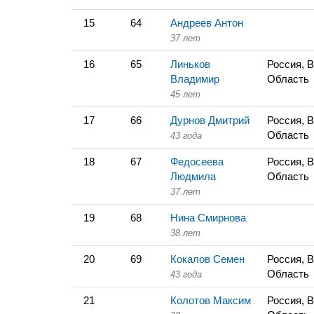
15
64
Андреев Антон
37 лет
16
65
Линьков
Россия, 
Владимир
Область
45 лет
17
66
Дурнов Дмитрий
Россия, 
Область
43 года
18
67
Федосеева
Россия, 
Людмила
Область
37 лет
19
68
Нина Смирнова
38 лет
20
69
Кокалов Семен
Россия, 
Область
43 года
21
Колотов Максим
Россия, 