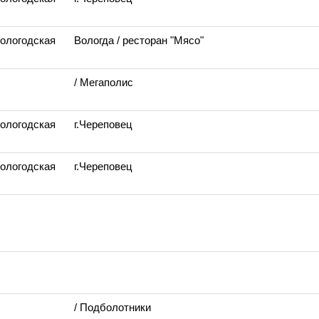
Вологодская
Вологда
/ ресторан "Мясо"
/ Мегаполис
Вологодская
г.Череповец
Вологодская
г.Череповец
/ Подболотники