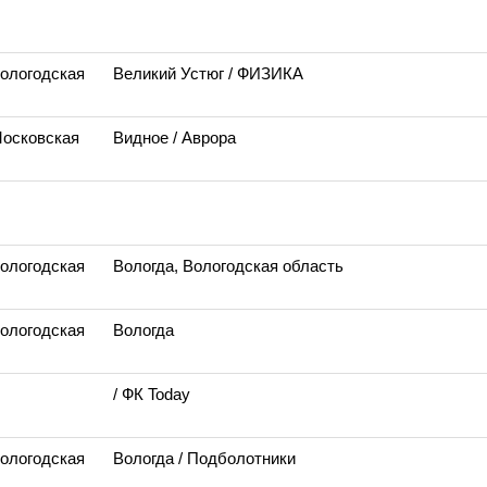
Вологодская
Великий Устюг
/ ФИЗИКА
Московская
Видное
/ Аврора
Вологодская
Вологда, Вологодская область
Вологодская
Вологда
/ ФК Today
Вологодская
Вологда
/ Подболотники