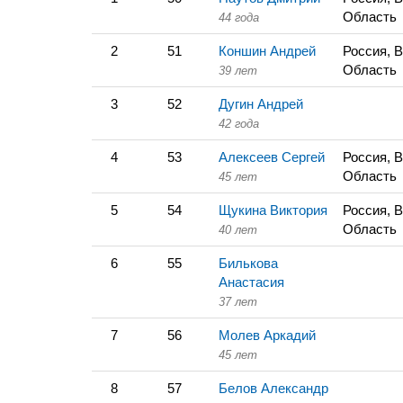
Область
44 года
2
51
Коншин Андрей
Россия, 
Область
39 лет
3
52
Дугин Андрей
42 года
4
53
Алексеев Сергей
Россия, 
Область
45 лет
5
54
Щукина Виктория
Россия, 
Область
40 лет
6
55
Билькова
Анастасия
37 лет
7
56
Молев Аркадий
45 лет
8
57
Белов Александр