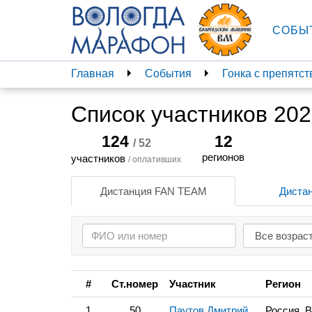
СОБЫ
Главная
События
Гонка с препятс
Список участников 20
124
12
/ 52
регионов
участников
/ оплативших
Дистанция FAN TEAM
Диста
#
Ст.номер
Участник
Регион
1
50
Паутов Дмитрий
Россия, 