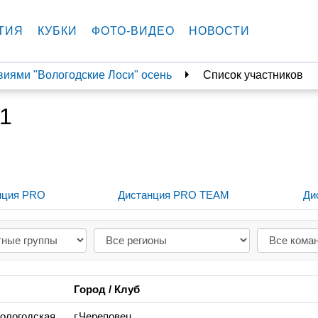
ТИЯ
КУБКИ
ФОТО-ВИДЕО
НОВОСТИ
твиями "Вологодские Лоси" осень
Список участников
21
нция PRO
Дистанция PRO TEAM
Ди
Город / Клуб
Вологодская
г.Череповец