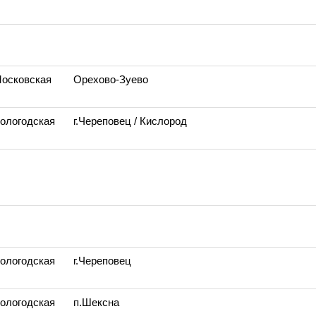
Московская
Орехово-Зуево
Вологодская
г.Череповец
/ Кислород
Вологодская
г.Череповец
Вологодская
п.Шексна