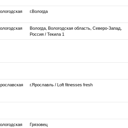
Вологодская
г.Вологда
Вологодская
Вологда, Вологодская область, Северо-Запад,
Россия
/ Текила 1
Ярославская
г.Ярославль
/ Loft fitnesses fresh
Вологодская
Грязовец