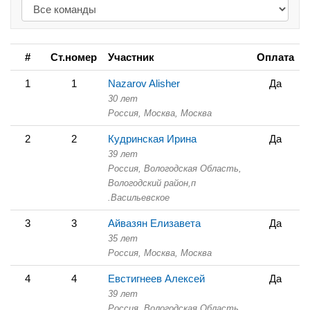
#
Ст.номер
Участник
Оплата
1
1
Nazarov Alisher
Да
30 лет
Россия, Москва,
Москва
2
2
Кудринская Ирина
Да
39 лет
Россия, Вологодская Область,
Вологодский район,п
.Васильевское
3
3
Айвазян Елизавета
Да
35 лет
Россия, Москва,
Москва
4
4
Евстигнеев Алексей
Да
39 лет
Россия, Вологодская Область,