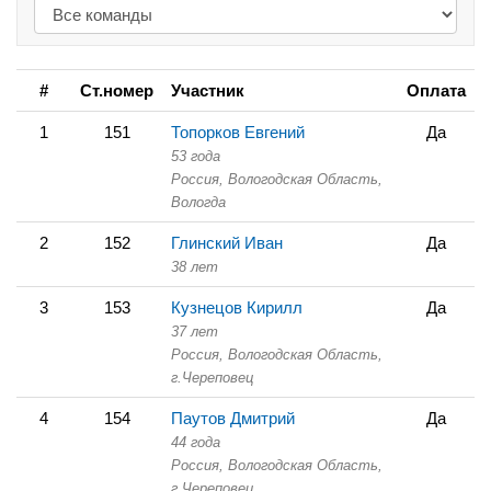
#
Ст.номер
Участник
Оплата
1
151
Топорков Евгений
Да
53 года
Россия, Вологодская Область,
Вологда
2
152
Глинский Иван
Да
38 лет
3
153
Кузнецов Кирилл
Да
37 лет
Россия, Вологодская Область,
г.Череповец
4
154
Паутов Дмитрий
Да
44 года
Россия, Вологодская Область,
г.Череповец