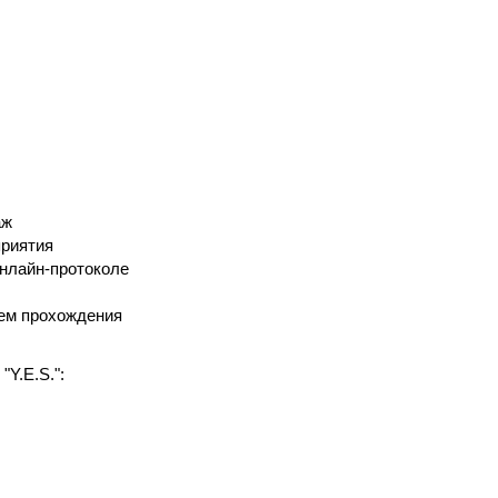
аж
приятия
онлайн-протоколе
нем прохождения
.E.S.":