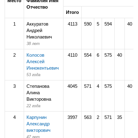
Место
Фамилия Имя
Отчество
Итого
1
Аккуратов
4113
590
5
594
40
Андрей
Николаевич
38 лет
2
Колосов
4110
554
6
575
40
Алексей
Иннокентьевич
53 года
3
Степанова
4045
571
4
575
40
Алина
Викторовна
22 года
4
Карпунин
3997
563
2
571
35
Александр
викторович
47 лет