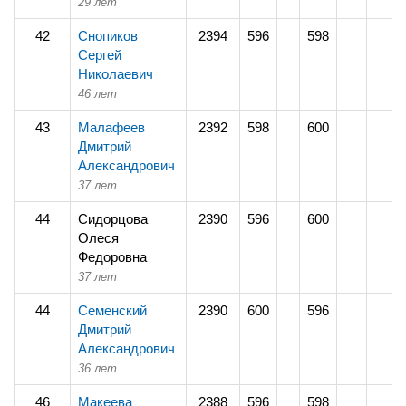
29 лет
42
Снопиков
2394
596
598
Сергей
Николаевич
46 лет
43
Малафеев
2392
598
600
Дмитрий
Александрович
37 лет
44
Сидорцова
2390
596
600
Олеся
Федоровна
37 лет
44
Семенский
2390
600
596
Дмитрий
Александрович
36 лет
46
Макеева
2388
596
598