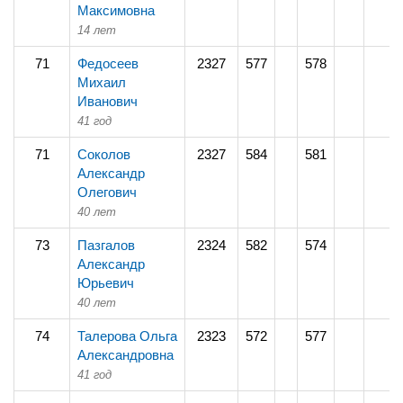
Максимовна
14 лет
71
Федосеев
2327
577
578
Михаил
Иванович
41 год
71
Соколов
2327
584
581
Александр
Олегович
40 лет
73
Пазгалов
2324
582
574
Александр
Юрьевич
40 лет
74
Талерова Ольга
2323
572
577
Александровна
41 год