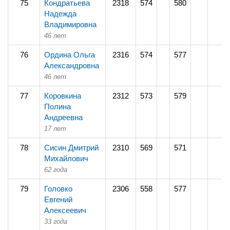
75
Кондратьева
2318
574
580
Надежда
Владимировна
46 лет
76
Ордина Ольга
2316
574
577
Александровна
46 лет
77
Коровкина
2312
573
579
Полина
Андреевна
17 лет
78
Сисин Дмитрий
2310
569
571
Михайлович
62 года
79
Головко
2306
558
577
Евгений
Алексеевич
33 года