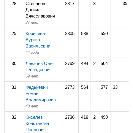
28
Степанов
2817
3
39
Даниил
Вячеславович
27 лет
29
Коричева
2805
588
590
Аурика
Васильевна
44 года
30
Левачев Олег
2799
494
2
504
Геннадьевич
69 лет
31
Федькевич
2773
564
577
33
Роман
Владимирович
40 лет
32
Киселев
2736
418
2
499
Константин
Павлович