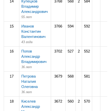
14
Купецков
3768
568
2
584
Владимир
Александрович
55 лет
15
Иванов
3766
594
592
Константин
Валентинович
43 года
16
Попов
3702
527
2
552
Александр
Владимирович
36 лет
17
Петрова
3679
568
581
Наталия
Олеговна
36 лет
18
Киселев
3672
560
2
570
Александр