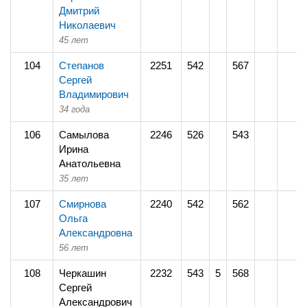
Дмитрий
Николаевич
45 лет
104
Степанов
2251
542
567
Сергей
Владимирович
34 года
106
Самылова
2246
526
543
Ирина
Анатольевна
35 лет
107
Смирнова
2240
542
562
Ольга
Александровна
56 лет
108
Черкашин
2232
543
5
568
Сергей
Александрович