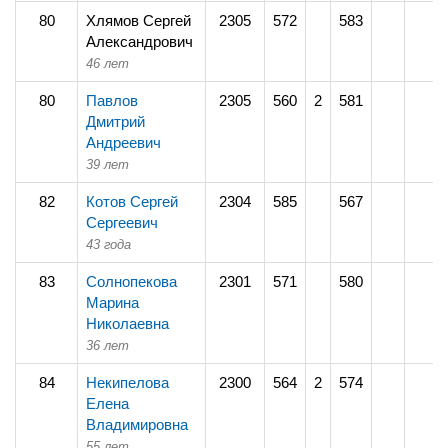
80
Хлямов Сергей
2305
572
583
Александрович
46 лет
80
Павлов
2305
560
2
581
Дмитрий
Андреевич
39 лет
82
Котов Сергей
2304
585
567
Сергеевич
43 года
83
Солнопекова
2301
571
580
Марина
Николаевна
36 лет
84
Некипелова
2300
564
2
574
Елена
Владимировна
55 лет