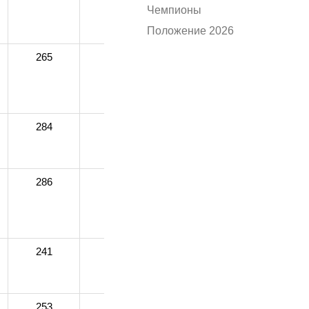
Чемпионы
Положение 2026
265
267
252
274
284
280
280
270
286
288
281
286
241
259
263
258
253
256
258
260