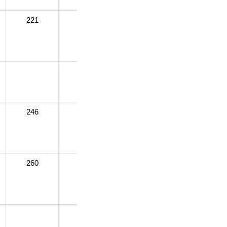
221
209
218
211
230
225
220
246
262
267
260
251
249
257
284
280
280