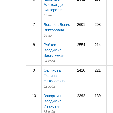
Александр
викторович
47 лет
7
Логашов Денис
2601
208
Викторович
38 лет
8
Рябков
2554
214
Владимир
Васильевич
64 года
9
Селякова
2416
221
Полина
Николаевна
32 года
10
Запоржин
2392
189
Владимир
Иванович
63 года