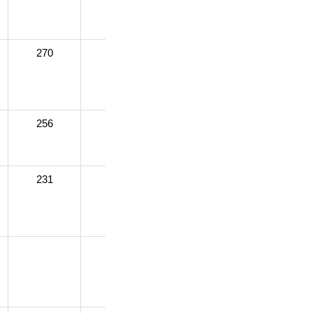
270
270
265
256
242
242
253
231
255
247
227
244
269