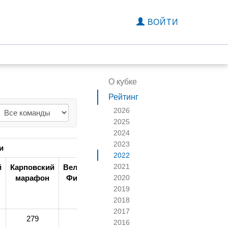
ВОЙТИ
О кубке
Рейтинг
2026
2025
2024
2023
и
2022
2021
й
Карповский
ВелоМарафон
Нагорный
Вологодские
марафон
Филина Гора
марафон
зори
2020
2019
2018
2017
279
281
272
275
2016