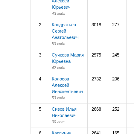
Алексей
Юрьевич
43 года
2
Кондратьев
3018
277
Сергей
Анатольевич
53 года
3
Сучкова Мария
2975
245
Юрьевна
42 года
4
Колосов
2732
206
Алексей
Иннокентьевич
53 года
5
Сивов Илья
2668
252
Николаевич
30 лет
6
Карпунин
2641
165