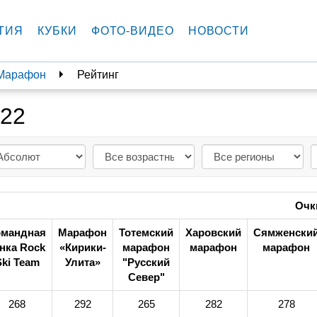
ТИЯ
КУБКИ
ФОТО-ВИДЕО
НОВОСТИ
аМарафон
Рейтинг
022
Очк
омандная
Марафон
Тотемский
Харовский
Сямженски
нка Rock
«Кирики-
марафон
марафон
марафон
Ski Team
Улита»
"Русский
Север"
268
292
265
282
278