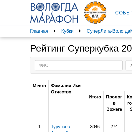
СОБЫ
Главная
Кубки
СуперЛига-Вологд
Рейтинг Суперкубка 2
Место
Фамилия Имя
Отчество
Итого
Пролог
К
в
го
Вожеге
1
Турупаев
3046
274