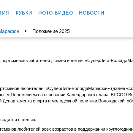
ТИЯ
КУБКИ
ФОТО-ВИДЕО
НОВОСТИ
аМарафон
Положение 2025
спортсменов-любителей , семей и детей
«СуперЛига-ВологдаМ
ортсменов любителей
«СуперЛига-ВологдаМарафон» (далее «с
анным Положением на основании Календарного плана
ВРСОО Во
ий Департамента спорта и молодежной политики Вологодской
об
водятся с целью:
тсменов любителей всех возрастов в поддержании круглогодичн