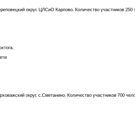
еповецкий округ. ЦЛСиО Карпово. Количество участников 250 че
охтога.
дети
оважский округ. с.Сметанино. Количество участников 700 челов