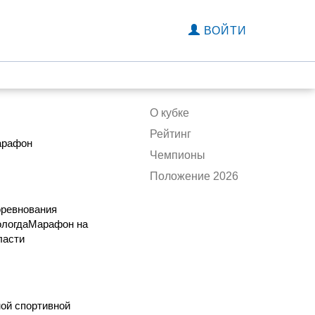
ВОЙТИ
О кубке
Рейтинг
арафон
Чемпионы
Положение 2026
оревнования
логдаМарафон на
ласти
ой спортивной