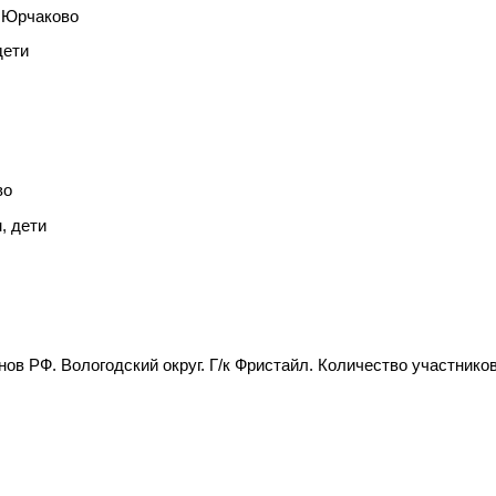
. Юрчаково
дети
во
, дети
в РФ. Вологодский округ. Г/к Фристайл. Количество участников