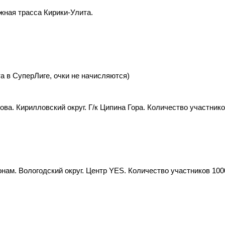
ная трасса Кирики-Улита.
та в СуперЛиге, очки не начисляются)
ва. Кирилловский округ. Г/к Ципина Гора. Количество участнико
ам. Вологодский округ. Центр YES. Количество участников 1000 