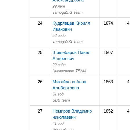
29 лет
TarnogaSKI Team
24
Кудрявцев Кирилл
1874
4
Иванович
53 года
TarnogaSKI Team
25
Шишебаров Павел
1867
Андреевич
22 года
Циклоспорт TEAM
26
Михайлова Анна
1863
4
Альбертовна
51 год
SBB team
27
Немиров Владимир
1852
4
николаевич
41 год
Чёрный лис