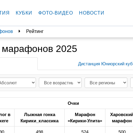
ТИЯ
КУБКИ
ФОТО-ВИДЕО
НОВОСТИ
фонов
Рейтинг
х марафонов 2025
Дистанция Юниорский куб
Очки
лог в
Лыжная гонка
Марафон
Харовски
жеге
Кирики_классика
«Кирики-Улита»
марафон
90
498
524
500