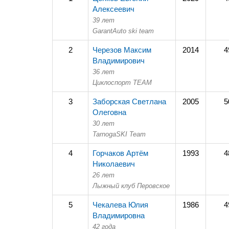
Алексеевич
39 лет
GarantAuto ski team
2
Черезов Максим
2014
4
Владимирович
36 лет
Циклоспорт TEAM
3
Заборская Светлана
2005
5
Олеговна
30 лет
TarnogaSKI Team
4
Горчаков Артём
1993
4
Николаевич
26 лет
Лыжный клуб Перовское
5
Чекалева Юлия
1986
4
Владимировна
42 года