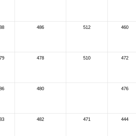
88
486
512
460
79
478
510
472
86
480
476
83
482
471
444