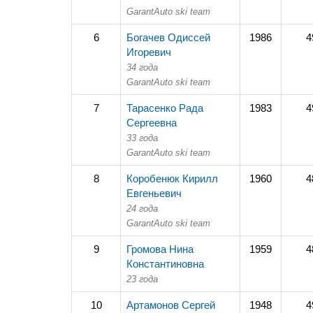
GarantAuto ski team
6
Богачев Одиссей
1986
4
Игоревич
34 года
GarantAuto ski team
7
Тарасенко Рада
1983
4
Сергеевна
33 года
GarantAuto ski team
8
Коробенюк Кирилл
1960
4
Евгеньевич
24 года
GarantAuto ski team
9
Громова Нина
1959
4
Константиновна
23 года
10
Артамонов Сергей
1948
4