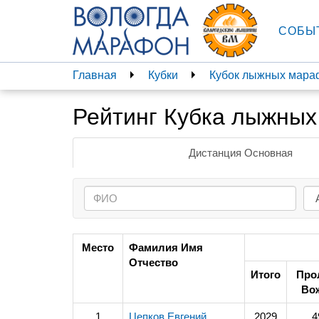
СОБЫ
Главная
Кубки
Кубок лыжных мара
Рейтинг Кубка лыжны
Дистанция Основная
Место
Фамилия Имя
Отчество
Итого
Про
Во
1
Цепков Евгений
2029
4