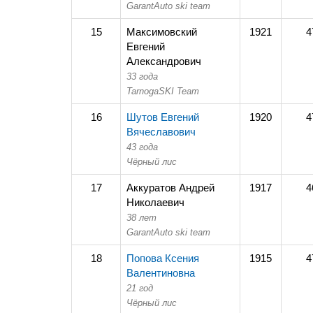
GarantAuto ski team
15
Максимовский
1921
4
Евгений
Александрович
33 года
TarnogaSKI Team
16
Шутов Евгений
1920
4
Вячеславович
43 года
Чёрный лис
17
Аккуратов Андрей
1917
4
Николаевич
38 лет
GarantAuto ski team
18
Попова Ксения
1915
4
Валентиновна
21 год
Чёрный лис