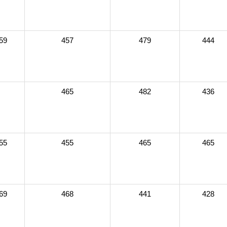
59
457
479
444
465
482
436
55
455
465
465
69
468
441
428