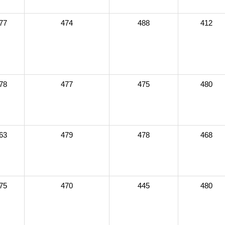
77
474
488
412
78
477
475
480
63
479
478
468
75
470
445
480