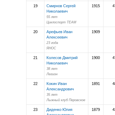
19
Смирнов Сергей
1915
4
Николаевич
55 лет
Циклоспорт TEAM
20
Арефьев Иван
1909
Алексеевич
23 года
ЯНОС
21
Колесов Дмитрий
1900
4
Николаевич
38 лет
Легион
22
Кокин Иван
1891
4
Александрович
35 лет
Лыжный клуб Перовское
23
Диденко Юлия
1879
4
Александровна