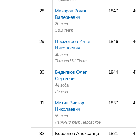
28
Макаров Роман
1847
4
Валерьевич
20 лет
SBB team
29
Промотаев Илья
1846
4
Николаевич
30 лет
TarnogaSKI Team
30
Бедняков Олег
1844
4
Сергеевич
44 года
Легион
31
Митин Виктор
1837
4
Николаевич
59 лет
Лыжный клуб Перовское
32
Берсенев Александр
1821
4