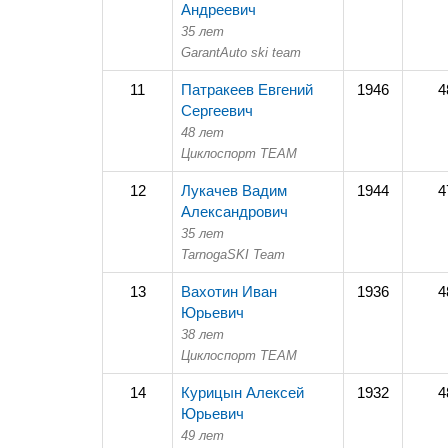
Андреевич
35 лет
GarantAuto ski team
11
Патракеев Евгений
1946
4
Сергеевич
48 лет
Циклоспорт TEAM
12
Лукачев Вадим
1944
4
Александрович
35 лет
TarnogaSKI Team
13
Вахотин Иван
1936
4
Юрьевич
38 лет
Циклоспорт TEAM
14
Курицын Алексей
1932
4
Юрьевич
49 лет