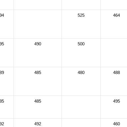
94
525
464
95
490
500
89
485
480
488
85
485
495
92
492
460