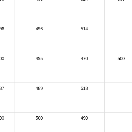
96
496
514
00
495
470
500
87
489
518
90
500
490