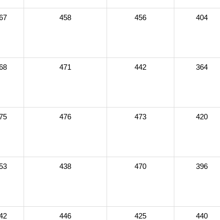
67
458
456
404
68
471
442
364
75
476
473
420
53
438
470
396
42
446
425
440