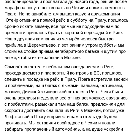
распланировали и проплатили до нового года, решив после
марафона попутешествовать по Чехии и пожить немного в
Праге. Но по авиабилетам вышел казус и авиакомпания
Ютейр отменила прямой рейс в субботу на Прагу, пришлось
срочно искать замену, все прямые не подходили нам по
времени и пришлось брать с короткой пересадкой в Риге.
Наша дружная компания из четырёх человек быстро
прибыла в Шереметьево, и вот ранним утром субботы мы
стоим на стойке приема негабаритного багажа и шутим про
лыжи, чтобы их не забыли в Москве.
Самолёт вылетел с небольшим опозданием и в Риге,
проходя досмотр и паспортный контроль в ЕС, пришлось
спешить к посадке на рейс в Прагу. Прага встретила весной
и проблемами, наш багаж с лыжами, палками, ботинками,
мазями, Диминой экипировкой остался в Риге. Чехи были
очень вежливы и сделали всё от них возможное, связались
с прибалтами, разыскали там наш багаж, предложили для
скорости доставить сначала из Риги в Мюнхен, потом уже
Люфтганзой в Прагу и привести нам в отель где будем
проживать. Мы оставили свой адрес в Чехии и пошли
забирать проплаченный автомобиль, а на душе «скребли