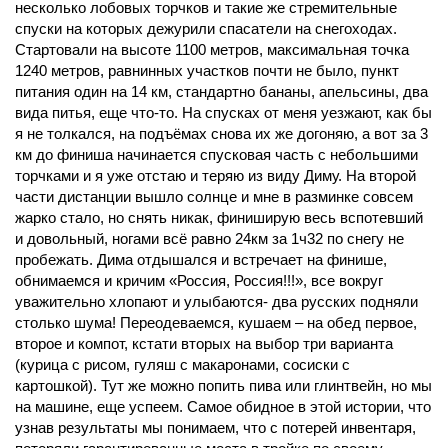
несколько лобовых торчков и такие же стремительные
спуски на которых дежурили спасатели на снегоходах.
Стартовали на высоте 1100 метров, максимальная точка
1240 метров, равнинных участков почти не было, пункт
питания один на 14 км, стандартно бананы, апельсины, два
вида питья, еще что-то. На спусках от меня уезжают, как бы
я не толкался, на подъёмах снова их же догоняю, а вот за 3
км до финиша начинается спусковая часть с небольшими
торчками и я уже отстаю и теряю из виду Диму. На второй
части дистанции вышло солнце и мне в разминке совсем
жарко стало, но снять никак, финиширую весь вспотевший
и довольный, ногами всё равно 24км за 1ч32 по снегу не
пробежать. Дима отдышался и встречает на финише,
обнимаемся и кричим «Россия, Россия!!!», все вокруг
уважительно хлопают и улыбаются- два русских подняли
столько шума! Переодеваемся, кушаем – на обед первое,
второе и компот, кстати вторых на выбор три варианта
(курица с рисом, гуляш с макаронами, сосиски с
картошкой). Тут же можно попить пива или глинтвейн, но мы
на машине, еще успеем. Самое обидное в этой истории, что
узнав результаты мы понимаем, что с потерей инвентаря,