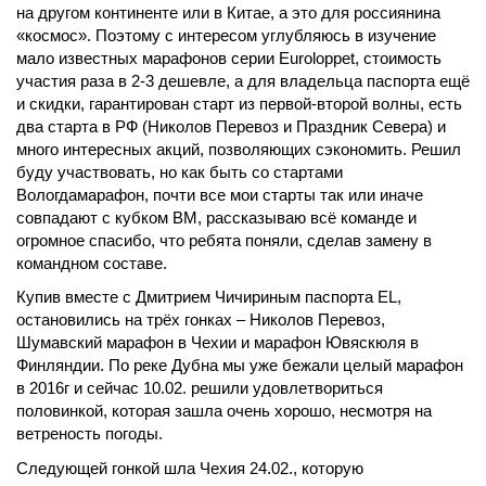
на другом континенте или в Китае, а это для россиянина
«космос». Поэтому с интересом углубляюсь в изучение
мало известных марафонов серии Euroloppet, стоимость
участия раза в 2-3 дешевле, а для владельца паспорта ещё
и скидки, гарантирован старт из первой-второй волны, есть
два старта в РФ (Николов Перевоз и Праздник Севера) и
много интересных акций, позволяющих сэкономить. Решил
буду участвовать, но как быть со стартами
Вологдамарафон, почти все мои старты так или иначе
совпадают с кубком ВМ, рассказываю всё команде и
огромное спасибо, что ребята поняли, сделав замену в
командном составе.
Купив вместе с Дмитрием Чичириным паспорта EL,
остановились на трёх гонках – Николов Перевоз,
Шумавский марафон в Чехии и марафон Ювяскюля в
Финляндии. По реке Дубна мы уже бежали целый марафон
в 2016г и сейчас 10.02. решили удовлетвориться
половинкой, которая зашла очень хорошо, несмотря на
ветреность погоды.
Следующей гонкой шла Чехия 24.02., которую