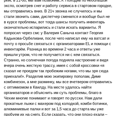
рейс в 21-00, мы вам позвоним..». Походив по небольшой
экспо, осмотрев снег и работу сервиса в стартовом городке,
мы отправились вниз. В 21ч звонка не случилось и мы
стали звонить сами, диспетчер сменился и вообще был не
в курсе проблемы, вот тогда шансы получить инвентарь
окончательно испарились и стали искать варианты. Я
попросил через смс у Валерия Саныча контакт Георгия
Кадыкова-Орбелиани, после чего написал ему на ватсап и
почту о просьбе связаться с организаторами EL и помощи с
инвентарём. Разница во времени 2 часа и ответы уже
пришли утром, что не получается ни с кем связаться.
Странно, но солнечная погода подняла настроение и видя
вчера очень жесткую трассу, имея с собой кроссовки «я
сказал не проедем так пробежим ногами, что мы зря сюда
приехали!». Разделив мою экипировку пополам, Диме
комбинезон, а мне разминку, мы все вчетвером отправились
с оптимизмом в Квилду. На месте удалось найти
организаторов и объяснить им суть проблемы, благо в
Чехии многие понимают и говорят по русски. Нам дали
прокатные лыжи с махером под колодкой, комби ботинки,
алюминиевые палки и вот за 1,5 часа до старта мы уже
пробуем их на снегу. Если сказать, что они плохо ехали –