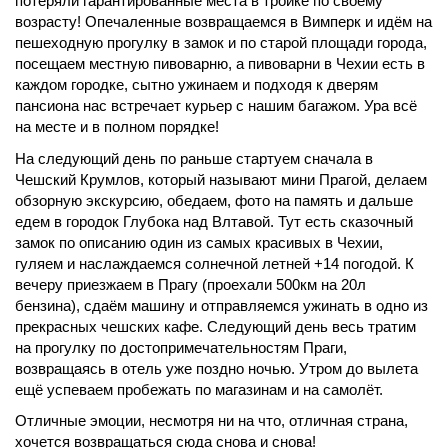
потеряли гарантированные места в тройке по своему
возрасту! Опечаленные возвращаемся в Вимперк и идём на
пешеходную прогулку в замок и по старой площади города,
посещаем местную пивоварню, а пивоварни в Чехии есть в
каждом городке, сытно ужинаем и подходя к дверям
пансиона нас встречает курьер с нашим багажом. Ура всё
на месте и в полном порядке!
На следующий день по раньше стартуем сначала в
Чешский Крумлов, который называют мини Прагой, делаем
обзорную экскурсию, обедаем, фото на память и дальше
едем в городок Глубока над Влтавой. Тут есть сказочный
замок по описанию один из самых красивых в Чехии,
гуляем и наслаждаемся солнечной летней +14 погодой. К
вечеру приезжаем в Прагу (проехали 500км на 20л
бензина), сдаём машину и отправляемся ужинать в одно из
прекрасных чешских кафе. Следующий день весь тратим
на прогулку по достопримечательностям Праги,
возвращаясь в отель уже поздно ночью. Утром до вылета
ещё успеваем пробежать по магазинам и на самолёт.
Отличные эмоции, несмотря ни на что, отличная страна,
хочется возвращаться сюда снова и снова!