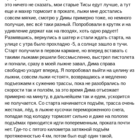
это ничего не сказать, мои старые Тисы едут лучше, а тут
еще и махер тормозит в прокате, лыжи мне достались
совсем мягкие, смотрю у Димы примерно тоже, но немного
получше, вес всё таки разный. Попробовали в крутяк и на
удивление держат как на гвоздях, хоть одно радует!
Размявшись, вернулись в шатер и стали ждать старта, на
улице с утра было прохладно -5, а солнце зашло в тучи.
Старт получили в первом кармане, но вперед вставать с
такими лыжами решили бессмысленно, выстрел пистолета
и погнали, сразу в моей лыжне завал, Дима справа
свободно уходит вперед. Я попробовал выйти на целину из
лыжни, совсем лыжи «стоят», возвращаюсь и медленно
подъезжаем к сужению трассы, пока не разобрались по
скорости так и ползём, за это время Дима отъезжает
примерно на минуту, в дальнейшем так и едем, ускорится
не получается. Со старта начинается подъём, трасса очень
жесткая, лёд, в лыжне кусочки перемороженного снега,
попадая под колодку тормозят сильно и даже на пологих
подъёмах приходится идти попеременным, проката почти
нет. Где-то с пятого километра затяжной подъём
протяженностью 4 км, потом был ещё один такой,