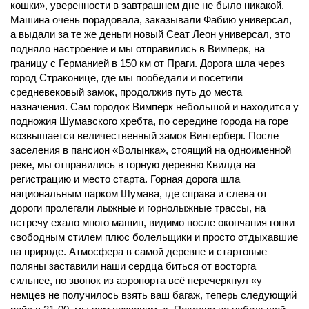
кошки», уверенности в завтрашнем дне не было никакой.
Машина очень порадовала, заказывали Фабию универсал,
а выдали за те же деньги новый Сеат Леон универсал, это
подняло настроение и мы отправились в Вимперк, на
границу с Германией в 150 км от Праги. Дорога шла через
город Страконице, где мы пообедали и посетили
средневековый замок, продолжив путь до места
назначения. Сам городок Вимперк небольшой и находится у
подножия Шумавского хребта, по середине города на горе
возвышается величественный замок Винтерберг. После
заселения в пансион «Волынка», стоящий на одноименной
реке, мы отправились в горную деревню Квилда на
регистрацию и место старта. Горная дорога шла
национальным парком Шумава, где справа и слева от
дороги пролегали лыжные и горнолыжные трассы, на
встречу ехало много машин, видимо после окончания гонки
свободным стилем плюс болельщики и просто отдыхавшие
на природе. Атмосфера в самой деревне и стартовые
поляны заставили наши сердца биться от восторга
сильнее, но звонок из аэропорта всё перечеркнул «у
немцев не получилось взять ваш багаж, теперь следующий