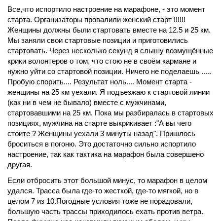
Все,что испортило настроение на марафоне, - это момент
старта. Организаторы провалили женский старт !!!!!!
Женщины должны были стартовать вместе на 12.5 и 25 км.
Мы заняли свои стартовые позиции и приготовились
стартовать. Через несколько секунд я слышу возмущённые
крики волонтеров о том, что стою не в своём кармане и
нужно уйти со стартовой позиции. Ничего не поделаешь .....
Пробую спорить.... Результат ноль.... Момент старта -
женщины на 25 км уехали. Я подъезжаю к стартовой линии
(как ни в чем не бывало) вместе с мужчинами,
стартовавшими на 25 км. Пока мы разбиралась в стартовых
позициях, мужчина на старте выкрикивает :"А вы чего
стоите ? Женщины уехали 3 минуты назад". Пришлось
броситься в погоню. Это достаточно сильно испортило
настроение, так как тактика на марафон была совершено
другая.
Если отбросить этот большой минус, то марафон в целом
удался. Трасса была где-то жесткой, где-то мягкой, но в
целом 7 из 10.Погодные условия тоже не порадовали,
большую часть трассы приходилось ехать против ветра.