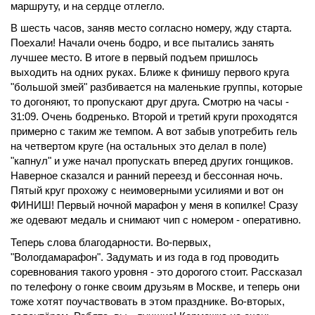
маршруту, и на сердце отлегло.
В шесть часов, заняв место согласно номеру, жду старта.
Поехали! Начали очень бодро, и все пытались занять
лучшее место. В итоге в первый подъем пришлось
выходить на одних руках. Ближе к финишу первого круга
"большой змей" разбивается на маленькие группы, которые
то догоняют, то пропускают друг друга. Смотрю на часы -
31:09. Очень бодренько. Второй и третий круги проходятся
примерно с таким же темпом. А вот забыв употребить гель
на четвертом круге (на остальных это делал в поле)
"капнул" и уже начал пропускать вперед других гонщиков.
Наверное сказался и ранний переезд и бессонная ночь.
Пятый круг прохожу с неимоверными усилиями и вот он
ФИНИШ! Первый ночной марафон у меня в копилке! Сразу
же одевают медаль и снимают чип с номером - оперативно.
Теперь слова благодарности. Во-первых,
"Вологдамарафон". Задумать и из года в год проводить
соревнования такого уровня - это дорогого стоит. Рассказал
по телефону о гонке своим друзьям в Москве, и теперь они
тоже хотят поучаствовать в этом празднике. Во-вторых,