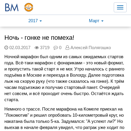
Toggl
navig
2017
Март
Ночь - гонке не помеха!
02.03.2017
3719
0
Алексей Полягошко
Ночной марафон был одним из самых ожидаемых стартов
года. Всё-таки марафон с фонариками - это новый формат,
и пропустить такой старт я не мог. Утро началось с раннего
подъёма в Москве и переезда в Вологду. Далее подготовка
лыж на скорую руку (что также сказалось на гонке). К трём
часам подъезжаю и получаю стартовый пакет. Очередей
нет совсем, и всё проходит очень быстро. Остаётся ждать
старта.
Немного о трассе. После марафона на Комеле приехал на
"Локомотив" и решил опробовать 10-километровый круг, но
накатана была только 5-ка. Задумался: "А успеют ли?" Но
выехав в начале февраля увидел, что ратрак уже ходит по