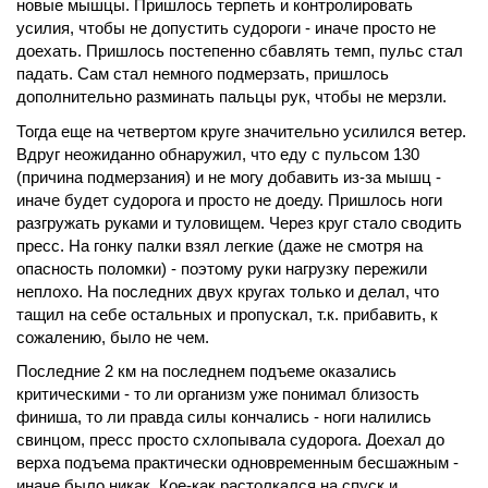
новые мышцы. Пришлось терпеть и контролировать
усилия, чтобы не допустить судороги - иначе просто не
доехать. Пришлось постепенно сбавлять темп, пульс стал
падать. Сам стал немного подмерзать, пришлось
дополнительно разминать пальцы рук, чтобы не мерзли.
Тогда еще на четвертом круге значительно усилился ветер.
Вдруг неожиданно обнаружил, что еду с пульсом 130
(причина подмерзания) и не могу добавить из-за мышц -
иначе будет судорога и просто не доеду. Пришлось ноги
разгружать руками и туловищем. Через круг стало сводить
пресс. На гонку палки взял легкие (даже не смотря на
опасность поломки) - поэтому руки нагрузку пережили
неплохо. На последних двух кругах только и делал, что
тащил на себе остальных и пропускал, т.к. прибавить, к
сожалению, было не чем.
Последние 2 км на последнем подъеме оказались
критическими - то ли организм уже понимал близость
финиша, то ли правда силы кончались - ноги налились
свинцом, пресс просто схлопывала судорога. Доехал до
верха подъема практически одновременным бесшажным -
иначе было никак. Кое-как растолкался на спуск и