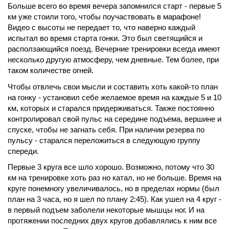
Больше всего во время вечера запомнился старт - первые 5
км уже стоили того, чтобы поучаствовать в марафоне!
Видео с высоты не передает то, что наверно каждый
испытал во время старта гонки. Это был светящийся и
расползающийся поезд. Вечерние тренировки всегда имеют
несколько другую атмосферу, чем дневные. Тем более, при
таком количестве огней.
Чтобы отвлечь свои мысли и составить хоть какой-то план
на гонку - установил себе желаемое время на каждые 5 и 10
км, которых и старался придерживаться. Также постоянно
контролировал свой пульс на середине подъема, вершине и
спуске, чтобы не загнать себя. При наличии резерва по
пульсу - старался переложиться в следующую группу
спереди.
Первые 3 круга все шло хорошо. Возможно, потому что 30
км на тренировке хоть раз но катал, но не больше. Время на
круге понемногу увеличивалось, но в пределах нормы (был
план на 3 часа, но я шел по плану 2:45). Как ушел на 4 круг -
в первый подъем заболели некоторые мышцы ног. И на
протяжении последних двух кругов добавлялись к ним все