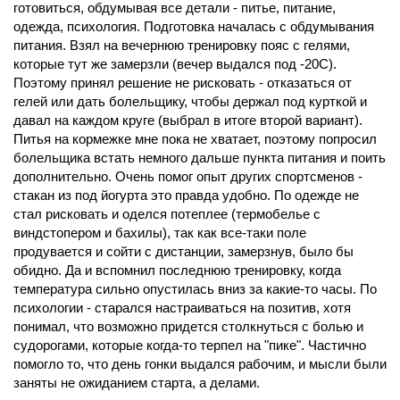
готовиться, обдумывая все детали - питье, питание,
одежда, психология. Подготовка началась с обдумывания
питания. Взял на вечернюю тренировку пояс с гелями,
которые тут же замерзли (вечер выдался под -20С).
Поэтому принял решение не рисковать - отказаться от
гелей или дать болельщику, чтобы держал под курткой и
давал на каждом круге (выбрал в итоге второй вариант).
Питья на кормежке мне пока не хватает, поэтому попросил
болельщика встать немного дальше пункта питания и поить
дополнительно. Очень помог опыт других спортсменов -
стакан из под йогурта это правда удобно. По одежде не
стал рисковать и оделся потеплее (термобелье с
виндстопером и бахилы), так как все-таки поле
продувается и сойти с дистанции, замерзнув, было бы
обидно. Да и вспомнил последнюю тренировку, когда
температура сильно опустилась вниз за какие-то часы. По
психологии - старался настраиваться на позитив, хотя
понимал, что возможно придется столкнуться с болью и
судорогами, которые когда-то терпел на "пике". Частично
помогло то, что день гонки выдался рабочим, и мысли были
заняты не ожиданием старта, а делами.