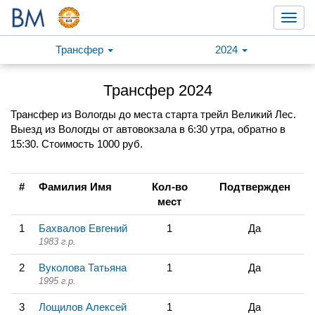
Toggl
navig
Трансфер
2024
Трансфер 2024
Трансфер из Вологды до места старта трейл Великий Лес.
Выезд из Вологды от автовокзала в 6:30 утра, обратно в
15:30. Стоимость 1000 руб.
#
Фамилия Имя
Кол-во
Подтвержден
мест
1
Бахвалов Евгений
1
Да
1983 г.р.
2
Вуколова Татьяна
1
Да
1995 г.р.
3
Лощилов Алексей
1
Да