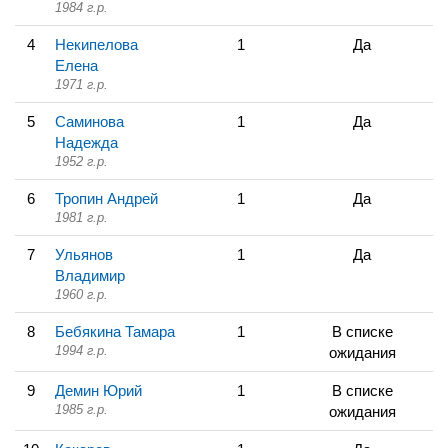
1984 г.р.
4
Некипелова
1
Да
Елена
1971 г.р.
5
Саминова
1
Да
Надежда
1952 г.р.
6
Тропин Андрей
1
Да
1981 г.р.
7
Ульянов
1
Да
Владимир
1960 г.р.
8
Бебякина Тамара
1
В списке
1994 г.р.
ожидания
9
Демин Юрий
1
В списке
1985 г.р.
ожидания