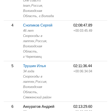
One coach's
team,
Россия,
Вологодская
Область,
г.Вологда
4
Снопиков Сергей
02:08:47.89
46 лет
+00:03:45.49
Скороходы в
лаптях,
Россия,
Вологодская
Область,
г.Череповец
5
Трушин Илья
02:11:36.44
34 года
+00:06:34.04
Скороходы в
лаптях,
Россия,
Вологодская
Область,
Сямженский район
6
Аккуратов Андрей
02:13:29.60